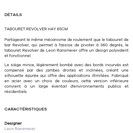
Tapis
Commode
Rideau de douche
DÉTAILS
Chevet
Divers
TABOURET REVOLVER HAY 65CM
Partageant le même mécanisme de roulement que le tabouret de
35
bougie
bar Revolver, qui permet à l'assise de pivoter à 360 degrés, le
tabouret Revolver de Leon Ransmeier offre un design polyvalent
et fonctionnel.
Bougie
Le siège mince, légèrement bombé avec des bords incurvés est
Candélabre
compensé par des jambes droites et inclinées, créant une
silhouette épurée qui offre des applications illimitées. Fabriqué
Bougeoirs
en acier avec un choix de couleurs, cette version inférieure
convient à un large éventail d'environnements publics et
Divers
résidentiels.
CARACTÉRISTIQUES
116
accessoire
Designer
Leon Ransmeier