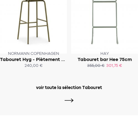
NORMANN COPENHAGEN
HAY
CE PRODUIT N'EST PLUS EN STOCK
Tabouret Hyg - Piètement métal - H75
Tabouret bar Hee 75cm
SOUS 4-5 SEMAINES
:-(
240,00 €
355,00 €
301,75 €
ACHAT EXPRESS
ACHAT EXPRESS
voir toute la sélection Tabouret