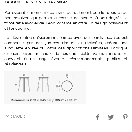
TABOURET REVOLVER HAY 65CM
11
Rallonges
objets ludiques
Housse, étui, coque
Set de table
Boîte
Partageant le même mécanisme de roulement que le tabouret de
Table
bar Revolver, qui permet à l'assise de pivoter à 360 degrés, le
Travail d'artiste
Corbeille
Tablier
Divers
tabouret Revolver de Leon Ransmeier offre un design polyvalent
et fonctionnel.
Table basse
Toile enduite au mètre
Poubelle
Le siège mince, légèrement bombé avec des bords incurvés est
1
1
décoration
librairie
Tréteaux
Range document
Torchon
compensé par des jambes droites et inclinées, créant une
silhouette épurée qui offre des applications illimitées. Fabriqué
Table d'appoint
Vases
Livre
en acier avec un choix de couleurs, cette version inférieure
Divers
convient à un large éventail d'environnements publics et
14
sel et poivre
Revue
résidentiels.
39
pour le bureau
132
textile
Divers
25
divers
Chaises de bureau
Coussin
Bureau
Créature
Meuble à clapets
Literie
PARTAGER
Plaid
15
pour la chambre