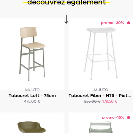
découvrez également
promo -30%
MUUTO
MUUTO
Tabouret Loft - 75cm
Tabouret Fiber - H75 - Piètement tubulaire
SOUS 4-6 SEMAINES
SOUS 4-6 SEMAINES
475,00 €
255,00 €
178,50 €
ACHAT EXPRESS
ACHAT EXPRESS
promo -15%