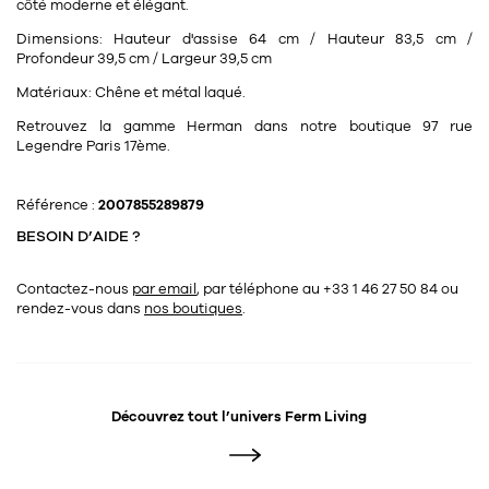
Tapis
côté moderne et élégant.
Commode
Dimensions:
Hauteur d'assise 64 cm / Hauteur 83,5 cm /
Rideau de douche
Profondeur 39,5 cm / Largeur 39,5 cm
Chevet
Divers
Matériaux:
Chêne et métal laqué.
Retrouvez la gamme Herman dans notre boutique 97 rue
Legendre Paris 17ème.
35
bougie
Référence :
2007855289879
Bougie
BESOIN D’AIDE ?
Candélabre
Contactez-nous
par email
, par téléphone au +33 1 46 27 50 84
ou
Bougeoirs
rendez-vous dans
nos boutiques
.
Divers
116
accessoire
Découvrez tout l’univers
Ferm Living