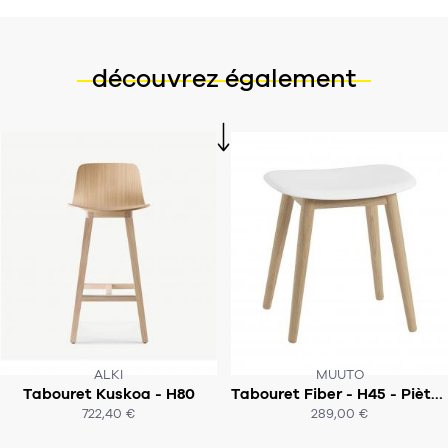
découvrez également
ALKI
MUUTO
Tabouret Kuskoa - H80
Tabouret Fiber - H45 - Piètement bois
SUR COMMANDE
SOUS 4-5 SEMAINES
722,40 €
289,00 €
ACHAT EXPRESS
ACHAT EXPRESS