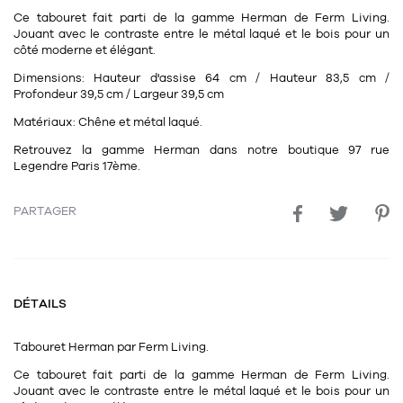
11
Rallonges
Ce tabouret fait parti de la gamme Herman de Ferm Living.
objets ludiques
Housse, étui, coque
Set de table
Boîte
Jouant avec le contraste entre le métal laqué et le bois pour un
côté moderne et élégant.
Table
Travail d'artiste
Corbeille
Tablier
Divers
Dimensions:
Hauteur d'assise 64 cm / Hauteur 83,5 cm /
Table basse
Toile enduite au mètre
Poubelle
Profondeur 39,5 cm / Largeur 39,5 cm
1
1
décoration
librairie
Matériaux:
Chêne et métal laqué.
Tréteaux
Range document
Torchon
Retrouvez la gamme Herman dans notre boutique 97 rue
Table d'appoint
Vases
Livre
Divers
Legendre Paris 17ème.
14
sel et poivre
Revue
PARTAGER
39
pour le bureau
132
textile
Divers
25
divers
Chaises de bureau
Coussin
Bureau
Créature
DÉTAILS
Meuble à clapets
Literie
Tabouret
Herman
par
Ferm Living.
Plaid
Ce tabouret fait parti de la gamme Herman de Ferm Living.
15
pour la chambre
Jouant avec le contraste entre le métal laqué et le bois pour un