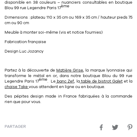
disponible en 38 couleurs – nuanciers consultables en boutique
ème
Blou 99 rue Legendre Paris 17
Dimensions : plateau 110 x 35 cm ou 169 x 35 cm / hauteur pieds 75
cm ou 90 cm
Meuble à monter soi-même (vis et notice fournies)
Fabrication française
Design Luc Jozancy
Partez à la découverte de
Matière Grise
, la marque lyonnaise qui
transforme le métal en or, dans notre
boutique Blou
du
99 rue
ème
Legendre Paris 17
. Le
banc Zef
, la
table de bistrot Galet
et la
chaise Take
vous attendent en ligne ou en boutique.
Des pépites design made in France fabriquées à la commande
rien que pour vous.
PARTAGER