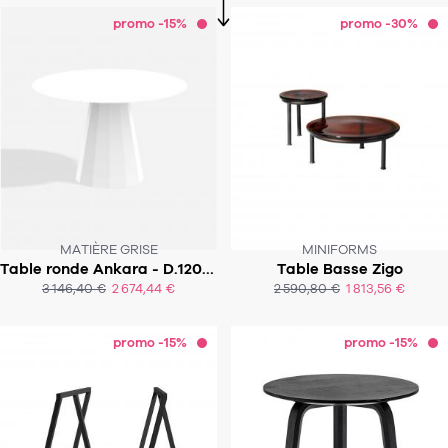
promo -15%
promo -30%
MATIÈRE GRISE
MINIFORMS
Table ronde Ankara - D.120x76 cm - Outdoor
Table Basse Zigo
SOUS 4 - 5 SEMAINES !
3 146,40 €
2 674,44 €
2 590,80 €
1 813,56 €
ACHAT EXPRESS
promo -15%
promo -15%