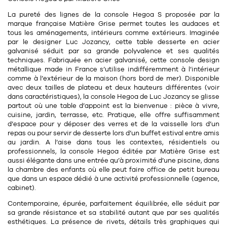
11
Rallonges
objets ludiques
Housse, étui, coque
Set de table
Boîte
La pureté des lignes de la console Hegoa S proposée par la
marque française
Matière Grise permet toutes les audaces et
Table
tous les aménagements, intérieurs comme extérieurs. Imaginée
Travail d'artiste
Corbeille
Tablier
Divers
par le
designer Luc Jozancy
, cette table desserte en
acier
Table basse
galvanisé
séduit par sa grande polyvalence et ses qualités
Toile enduite au mètre
Poubelle
techniques. Fabriquée en acier galvanisé, cette
console design
1
1
décoration
librairie
Tréteaux
métallique
made in France
s’utilise indifféremment à l’
intérieur
Range document
Torchon
comme à l’
extérieur
de la maison (hors bord de mer). Disponible
avec
deux tailles de plateau et deux hauteurs différentes
(voir
Table d'appoint
Vases
Livre
Divers
dans caractéristiques), la console Hegoa de
Luc Jozancy
se glisse
14
sel et poivre
partout où une table d’appoint est la bienvenue : pièce à vivre,
Revue
cuisine, jardin, terrasse, etc. Pratique, elle offre suffisamment
39
pour le bureau
d’espace pour y déposer des verres et de la vaisselle lors d’un
132
textile
Divers
repas ou pour servir de desserte lors d’un buffet estival entre amis
25
divers
au jardin. A l’aise dans tous les contextes, résidentiels ou
Chaises de bureau
Coussin
professionnels, la console Hegoa éditée par Matière Grise est
aussi élégante dans une entrée qu’à proximité d’une piscine, dans
Bureau
Créature
la chambre des enfants où elle peut faire office de petit bureau
que dans un espace dédié à une activité professionnelle (agence,
Meuble à clapets
Literie
cabinet).
Contemporaine, épurée, parfaitement équilibrée, elle séduit par
Plaid
sa grande résistance et sa stabilité autant que par ses qualités
15
pour la chambre
esthétiques. La présence de rivets, détails très graphiques qui