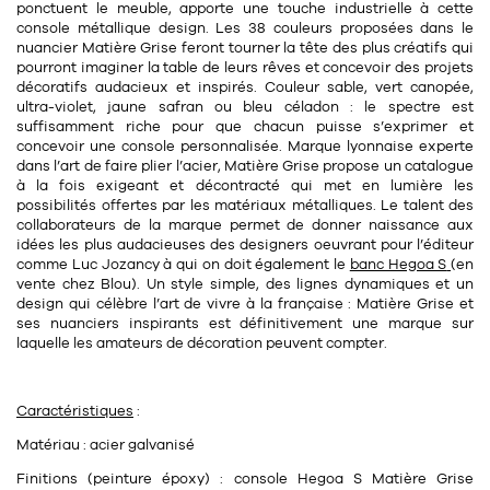
Tapis
ponctuent le meuble, apporte une touche industrielle à cette
Commode
console métallique design. Les
38 couleurs
proposées dans le
Rideau de douche
nuancier Matière Grise feront tourner la tête des plus créatifs qui
pourront imaginer la table de leurs rêves et concevoir des projets
Chevet
Divers
décoratifs audacieux et inspirés. Couleur sable, vert canopée,
ultra-violet, jaune safran ou bleu céladon : le spectre est
suffisamment riche pour que chacun puisse s’exprimer et
concevoir une console personnalisée. Marque lyonnaise experte
35
bougie
dans l’art de faire plier l’acier, Matière Grise propose un catalogue
à la fois exigeant et
décontracté
qui met en lumière les
possibilités offertes par les matériaux métalliques. Le talent des
Bougie
collaborateurs de la marque permet de donner naissance aux
idées les plus audacieuses des designers oeuvrant pour l’éditeur
Candélabre
comme
Luc Jozancy
à qui on doit également le
banc Hegoa S
(en
vente chez Blou). Un style simple, des lignes dynamiques et un
Bougeoirs
design qui célèbre l’art de vivre à la française : Matière Grise et
ses nuanciers inspirants est définitivement une marque sur
Divers
laquelle les amateurs de décoration peuvent compter.
116
accessoire
Caractéristiques
:
Matériau : acier galvanisé
Finitions (peinture époxy) : console Hegoa S Matière Grise