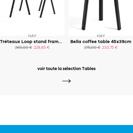
HAY
HAY
Tréteaux Loop stand frame - par 2
Bella coffee table 45x39cm
SOUS 3 À 4 SEMAINES
SOUS 4-6 SEMAINES
269,00 €
228,65 €
275,00 €
233,75 €
ACHAT EXPRESS
ACHAT EXPRESS
voir toute la sélection Tables