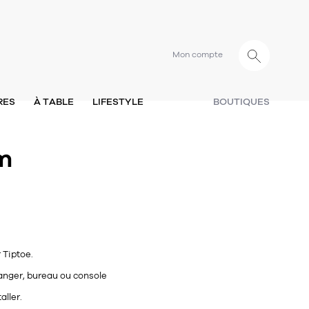
Mon compte
RES
À TABLE
LIFESTYLE
BOUTIQUES
cm
r
Tiptoe
.
manger, bureau ou console
aller.