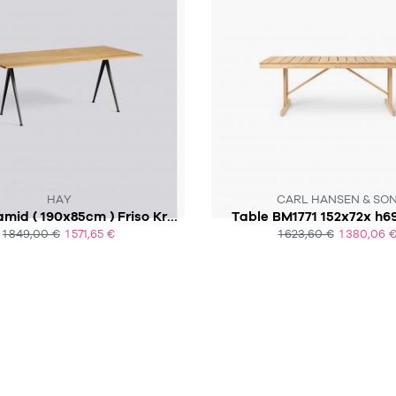
5 À 7 SEMAINES
SOUS 7 À 9 SEMAINES
HAY
CARL HANSEN & SO
Table Pyramid ( 190x85cm ) Friso Kramer et Wim Ritveld pour Ahrend
Table BM1771 152x72x h6
1 849,00 €
1 571,65 €
1 623,60 €
1 380,06 
ACHAT EXPRESS
ACHAT EXPRESS