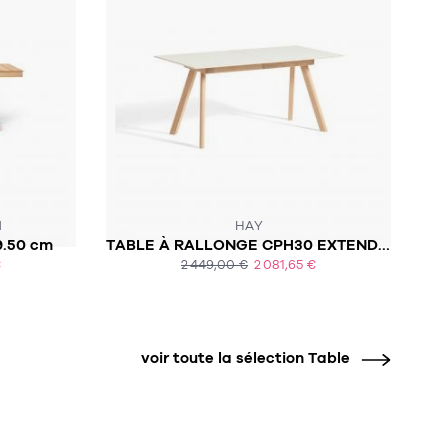
SOUS 6 À 8 SEMAINES
N
HAY
9.50 cm
TABLE À RALLONGE CPH30 EXTENDABLE
€
2 449,00 €
2 081,65 €
ACHAT EXPRESS
voir toute la sélection Table