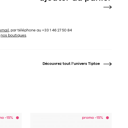
email
, par téléphone au +33 1 46 27 50 84
s
nos boutiques
.
Découvrez tout l’univers
Tiptoe
mo -15%
promo -15%