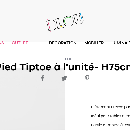
NS
OUTLET
DÉCORATION
MOBILIER
LUMINAI
|
TIPTOE
ied Tiptoe à l'unité- H75
Piètement H75cm pa
Idéal pour tables à 
Facile et rapide à inst