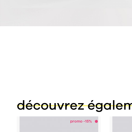
découvrez égale
promo -15%