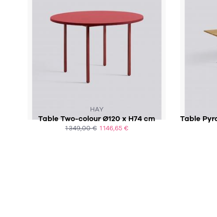
SOUS 9 À 13 SEMAINES
HAY
Table Two-colour Ø120 x H74 cm
1 349,00 €
1 146,65 €
ACHAT EXPRESS