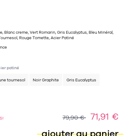
e, Blanc creme, Vert Romarin, Gris Eucalyptus, Bleu Minéral,
ournesol, Rouge Tomette, Acier Patiné
ance
ier patiné
une tournesol
Noir Graphite
Gris Eucalyptus
71,91 €
79,90 €
S!
ajouter au panier