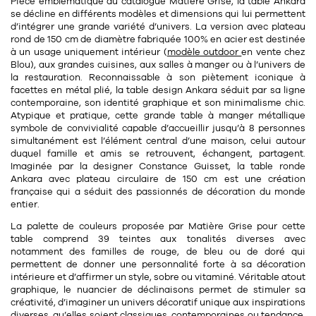
Pièce emblématique du catalogue Matière Grise, la table Ankara
11
Rallonges
se décline en différents modèles et dimensions qui lui permettent
objets ludiques
Housse, étui, coque
Set de table
Boîte
d’intégrer une grande variété d’univers. La version avec plateau
rond de 150 cm de diamètre fabriquée
100% en acier
est destinée
Table
Travail d'artiste
Corbeille
Tablier
Divers
à un usage uniquement intérieur (
modèle outdoor
en vente chez
Blou), aux grandes cuisines, aux salles à manger ou à l’univers de
Table basse
Toile enduite au mètre
Poubelle
la restauration. Reconnaissable à son
piètement iconique à
facettes en métal plié
, la table design Ankara séduit par sa ligne
1
1
décoration
librairie
Tréteaux
Range document
Torchon
contemporaine, son identité graphique et son minimalisme chic.
Atypique et pratique, cette grande table à manger métallique
Table d'appoint
Vases
Livre
symbole de convivialité capable d’accueillir jusqu’à
8 personnes
Divers
simultanément est l’élément central d’une maison, celui autour
14
sel et poivre
Revue
duquel famille et amis se retrouvent, échangent, partagent.
Imaginée par la
designer Constance Guisset
, la table ronde
39
pour le bureau
132
textile
Divers
Ankara avec plateau circulaire de 150 cm est une
création
française
qui a séduit des passionnés de décoration du monde
25
divers
Chaises de bureau
entier.
Coussin
La palette de couleurs proposée par Matière Grise pour cette
Bureau
Créature
table comprend
39 teintes
aux tonalités diverses avec
notamment des familles de rouge, de bleu ou de doré qui
Meuble à clapets
Literie
permettent de donner une personnalité forte à sa décoration
intérieure et d’affirmer un style, sobre ou vitaminé. Véritable atout
Plaid
graphique, le nuancier de déclinaisons permet de stimuler sa
15
pour la chambre
créativité, d’imaginer un univers décoratif unique aux inspirations
diverses, qu’elles soient classiques, contemporaines ou tendance.