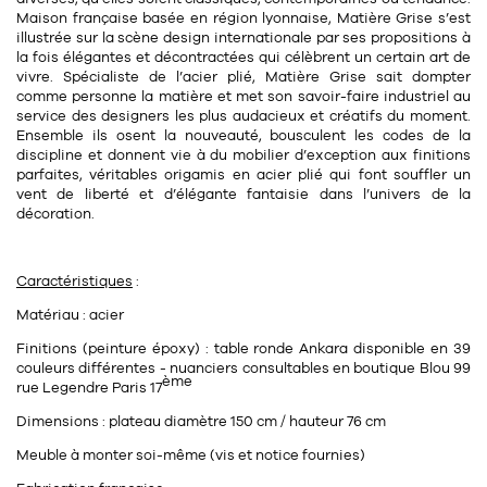
Tapis
Maison française
basée en région lyonnaise, Matière Grise s’est
Commode
illustrée sur la scène design internationale par ses propositions à
Rideau de douche
la fois élégantes et décontractées qui célèbrent un certain art de
Chevet
vivre. Spécialiste de l’acier plié, Matière Grise sait dompter
Divers
comme personne la matière et met son
savoir-faire industriel
au
service des designers les plus audacieux et créatifs du moment.
Ensemble ils osent la nouveauté, bousculent les codes de la
35
discipline et donnent vie à du mobilier d’exception aux finitions
bougie
parfaites, véritables origamis en acier plié qui font souffler un
vent de liberté et d’élégante fantaisie dans l’univers de la
Bougie
décoration.
Candélabre
Caractéristiques
:
Bougeoirs
Matériau : acier
Divers
Finitions (peinture époxy) : table ronde Ankara disponible en 39
couleurs différentes - nuanciers consultables en boutique Blou 99
ème
rue Legendre Paris 17
116
accessoire
Dimensions : plateau diamètre 150 cm / hauteur 76 cm
Meuble à monter soi-même (vis et notice fournies)