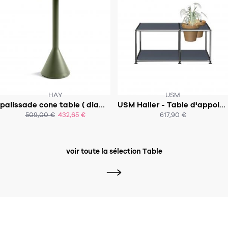
HAY
USM
palissade cone table ( diamètre 60 cm H 105 cm )
USM Haller - Table d'appoint Pot de fleur
SOUS 3-4 SEMAINES
SOUS 4 SEMAINES
509,00 €
432,65 €
617,90 €
ACHAT EXPRESS
ACHAT EXPRESS
voir toute la sélection Table