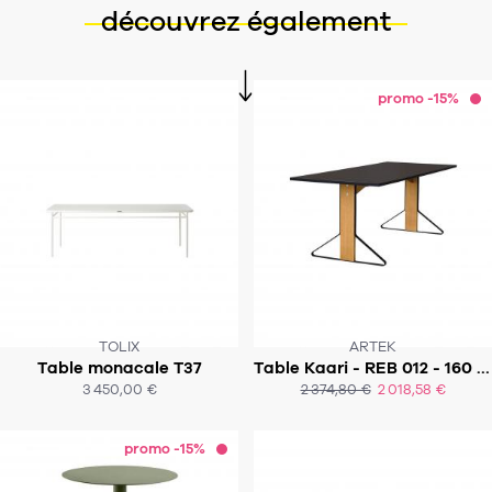
découvrez également
promo -15%
TOLIX
ARTEK
Table monacale T37
Table Kaari - REB 012 - 160 x 80 cm
SOUS 6 SEMAINES
6 À 8 SEMAINES
3 450,00 €
2 374,80 €
2 018,58 €
ACHAT EXPRESS
ACHAT EXPRESS
promo -15%