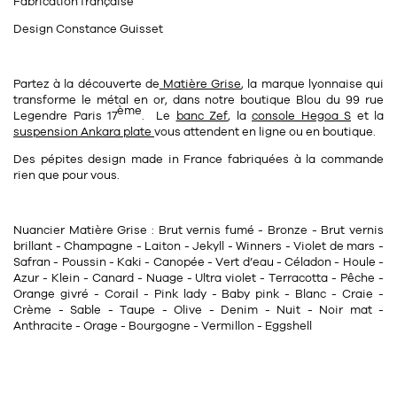
Fabrication française
Design Constance Guisset
Partez à la découverte de
Matière Grise
, la marque lyonnaise qui
transforme le métal en or, dans notre
boutique Blou
du
99 rue
ème
Legendre Paris 17
. Le
banc Zef
, la
console Hegoa S
et la
suspension Ankara plate
vous attendent en ligne ou en boutique.
Des pépites design
made in France
fabriquées à la commande
rien que pour vous.
Nuancier Matière Grise : Brut vernis fumé - Bronze - Brut vernis
brillant - Champagne - Laiton - Jekyll - Winners - Violet de mars -
Safran - Poussin - Kaki - Canopée - Vert d’eau - Céladon - Houle -
Azur - Klein - Canard - Nuage - Ultra violet - Terracotta - Pêche -
Orange givré - Corail - Pink lady - Baby pink - Blanc - Craie -
Crème - Sable - Taupe - Olive - Denim - Nuit - Noir mat -
Anthracite - Orage - Bourgogne - Vermillon - Eggshell