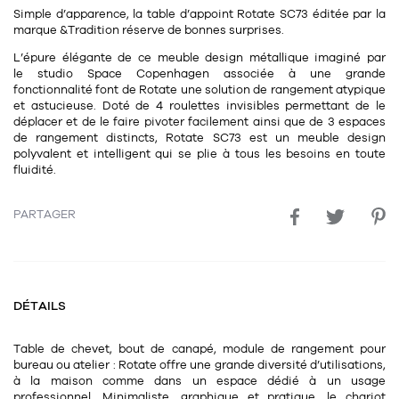
Simple d’apparence, la table d’appoint Rotate SC73 éditée par la
11
Rallonges
objets ludiques
Housse, étui, coque
Set de table
Boîte
marque &Tradition réserve de bonnes surprises.
Table
L’épure élégante de ce
meuble design métallique
imaginé par
Travail d'artiste
Corbeille
Tablier
Divers
le
studio Space Copenhagen
associée à une grande
Table basse
fonctionnalité font de Rotate une
solution de rangement atypique
Toile enduite au mètre
Poubelle
et astucieuse
. Doté de
4 roulettes invisibles
permettant de le
1
1
décoration
librairie
Tréteaux
déplacer et de le faire pivoter facilement ainsi que de
3 espaces
Range document
Torchon
de rangement
distincts, Rotate SC73 est un
meuble design
polyvalen
t et intelligent qui se plie à tous les besoins en toute
Table d'appoint
Vases
Livre
Divers
fluidité.
14
sel et poivre
Revue
39
pour le bureau
PARTAGER
132
textile
Divers
25
divers
Chaises de bureau
Coussin
Bureau
Créature
DÉTAILS
Meuble à clapets
Literie
Table de chevet, bout de canapé, module de rangement pour
Plaid
bureau ou atelier : Rotate offre une grande diversité d’utilisations
,
15
à la maison comme dans un espace dédié à un usage
pour la chambre
professionnel. Minimaliste, graphique et pratique, le chariot