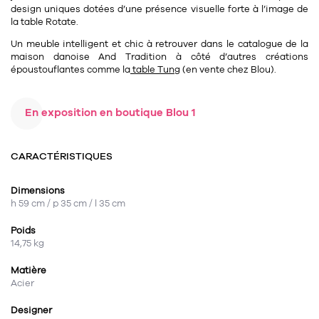
design uniques dotées d’une présence visuelle forte à l’image de
la table Rotate.
Un meuble intelligent et chic à retrouver dans le catalogue de la
maison danoise And Tradition à côté d’autres créations
époustouflantes comme la
table Tung
(en vente chez Blou).
En exposition en boutique Blou 1
CARACTÉRISTIQUES
Dimensions
h 59 cm / p 35 cm / l 35 cm
Poids
14,75 kg
Matière
Acier
Designer