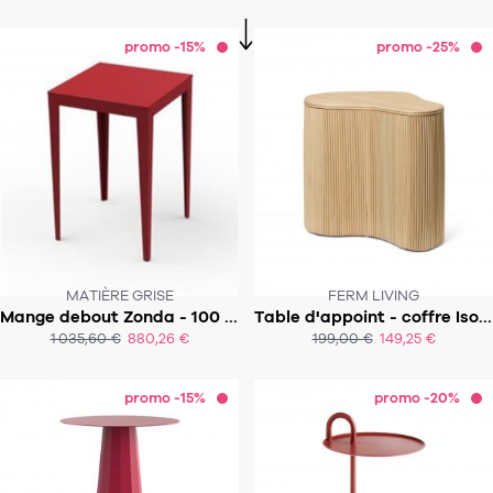
promo -15%
promo -25%
MATIÈRE GRISE
FERM LIVING
Mange debout Zonda - 100 x 100 x h90 cm
Table d'appoint - coffre Isola
SOUS 4-5 SEMAINES
1 035,60 €
880,26 €
199,00 €
149,25 €
ACHAT EXPRESS
ACHAT EXPRESS
promo -15%
promo -20%