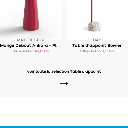
MATIÈRE GRISE
HAY
Mange Debout Ankara - Plateau rond
Table d'appoint Bowler
SOUS 6-7 SEMAINES
SOUS 2 À 3 SEMAINES
1 116,00 €
948,60 €
275,00 €
220,00 €
ACHAT EXPRESS
ACHAT EXPRESS
voir toute la sélection Table d'appoint