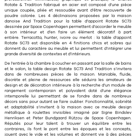
Tapis
Rotate & Tradition
fabriqué en acier
est composé d’une pièce
Commode
unique coupée, pliée et ressoudée avant d’être recouverte de
Rideau de douche
poudre colorée. Les 4 déclinaisons proposées par la maison
Chevet
danoise And Tradition pour la table d’appoint Rotate SC73
Divers
dessinée par Space Copenhagen permettent d’accorder le meuble
à son intérieur et d’en faire un élément décoratif à part
entière.
Terracotta, hunter, ivoire ou merlot
: la table d’appoint
35
Rotate SC73 est disponible en
4 finitions chics et sobres
qui
bougie
donnent du caractère au meuble et lui permettent d’intégrer une
grande diversité de contextes et d’intérieurs.
Bougie
De l’entrée à la chambre à coucher en passant par la salle de bains
et le salon, la table design Rotate SC73 And Tradition s’invitera
Candélabre
dans de nombreuses pièces de la maison. Maniable, fluide,
discrète et pleine de ressources elle séduira les amateurs de
Bougeoirs
design et de décoration intérieure à la recherche d’un module de
rangement contemporain et polyvalent doté d’une
élégance
Divers
intemporelle
lui permettant de se fondre dans de nombreux
décors sans pour autant se faire oublier. Fonctionnalité, sobriété
et adaptabilité s’invitent à la maison avec ce meuble design
116
accessoire
métallique à roulettes invisibles imaginé par
Signe Bindslev
Henriksen et Peter Bundgaard Rützou
de
Space Copenhagen
.
Réputés pour leur talent à trouver un équilibre entre les
contraires, ils font le pont entre les époques et les concepts,
jouent avec le vide et les volumes et donnent vie à des pièces