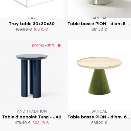
HAY
SANCAL
Tray table 30x30x30
Table basse PION - diam.50 x h40
SOUS 3-4 SEMAINES
SOUS 4-6 SEMAINES
199,00 €
169,15 €
661,20 €
ACHAT EXPRESS
ACHAT EXPRESS
promo -30%
AND TRADITION
SANCAL
Table d'appoint Tung - JA3
Table basse PION - diam. 60 x h40
SOUS 6-8 SEMAINES
476,40 €
333,48 €
685,20 €
ACHAT EXPRESS
ACHAT EXPRESS