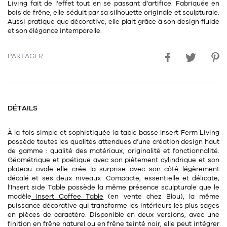
Living fait de l’effet tout en se passant d’artifice. Fabriquée en
11
Rallonges
objets ludiques
bois de frêne, elle séduit par sa silhouette originale et sculpturale.
Housse, étui, coque
Set de table
Boîte
Aussi pratique que décorative, elle plait grâce à son design fluide
Table
et son élégance intemporelle.
Travail d'artiste
Corbeille
Tablier
Divers
Table basse
Toile enduite au mètre
Poubelle
PARTAGER
1
1
décoration
librairie
Tréteaux
Range document
Torchon
Table d'appoint
Vases
Livre
Divers
14
sel et poivre
DÉTAILS
Revue
39
pour le bureau
132
textile
Divers
À la fois simple et sophistiquée la table basse Insert Ferm Living
25
divers
possède toutes les qualités attendues d’une création design haut
Chaises de bureau
Coussin
de gamme : qualité des matériaux, originalité et fonctionnalité.
Géométrique et poétique avec son piètement cylindrique et son
Bureau
Créature
plateau ovale elle crée la surprise avec son côté légèrement
décalé et ses deux niveaux. Compacte, essentielle et délicate,
Meuble à clapets
l’Insert side Table possède la même présence sculpturale que le
Literie
modèle
Insert Coffee Table
(en vente chez Blou), la même
puissance décorative qui transforme les intérieurs les plus sages
Plaid
en pièces de caractère. Disponible en deux versions, avec une
15
pour la chambre
finition en frêne naturel ou en frêne teinté noir, elle peut intégrer