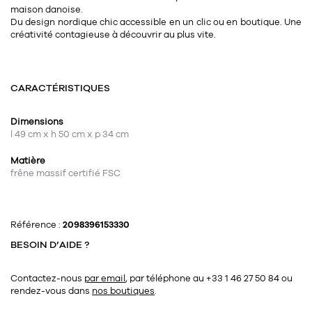
maison danoise.
Du design nordique chic accessible en un clic ou en boutique. Une
créativité contagieuse à découvrir au plus vite.
CARACTÉRISTIQUES
Dimensions
l 49 cm x h 50 cm x p 34 cm
Matière
frêne massif certifié FSC
Référence :
2098396153330
BESOIN D’AIDE ?
Contactez-nous
par email
, par téléphone au +33 1 46 27 50 84
ou
rendez-vous dans
nos boutiques
.