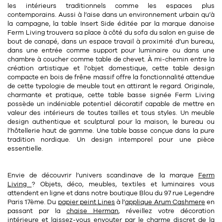
Tapis
les intérieurs traditionnels comme les espaces plus
Commode
contemporains. Aussi à l’aise dans un environnement urbain qu’à
Rideau de douche
la campagne, la table Insert Side éditée par la marque danoise
Chevet
Ferm Living trouvera sa place à côté du sofa du salon en guise de
Divers
bout de canapé, dans un espace travail à proximité d’un bureau,
dans une entrée comme support pour luminaire ou dans une
chambre à coucher comme table de chevet. À mi-chemin entre la
création artistique et l’objet domestique, cette table design
35
bougie
compacte en bois de frêne massif offre la fonctionnalité attendue
de cette typologie de meuble tout en attirant le regard. Originale,
Bougie
charmante et pratique, cette table basse signée Ferm Living
possède un indéniable potentiel décoratif capable de mettre en
Candélabre
valeur des intérieurs de toutes tailles et tous styles. Un meuble
design authentique et sculptural pour la maison, le bureau ou
l’hôtellerie haut de gamme. Une table basse conçue dans la pure
Bougeoirs
tradition nordique. Un design intemporel pour une pièce
essentielle.
Divers
Envie de découvrir l’univers scandinave de la marque
Ferm
116
accessoire
Living
? Objets, déco, meubles, textiles et luminaires vous
attendent en ligne et dans notre boutique Blou du 97 rue Legendre
Paris 17ème. Du
papier peint Lines
à l’
applique Arum Cashmere
en
passant par la
chaise Herman
, réveillez votre décoration
intérieure et laissez-vous envouter par le charme discret de la