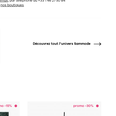
email
, par téléphone au +33 1 46 27 50 84
s
nos boutiques
.
Découvrez tout l’univers
Sammode
mo -15%
promo -30%