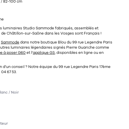
 / 82-100 cm
he
les luminaires Studio Sammode fabriqués, assemblés et
e de Châtillon-sur-Saône dans les Vosges sont Français !
e
Sammode
dans notre
boutique Blou du 99 rue Legendre Paris
utres luminaires légendaires signés
Pierre Guariche
comme
e à poser G60
et l’
applique G3
, disponibles en ligne ou en
n d’un conseil ? Notre équipe du
99 rue Legendre Paris 17ème
 04 67 53
.
lanc / Noir
ateur