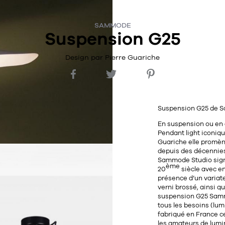
SAMMODE
Suspension G25
Design par Pierre Guariche
Suspension G25 de 
En suspension ou en 
Pendant light iconiq
Guariche
elle promène
depuis des décennies
Sammode Studio signe
ème
20
siècle avec en
présence d’un
variat
verni brossé
, ainsi q
suspension G25 Sam
tous les besoins (lum
fabriqué en France
ce
les amateurs de lumi