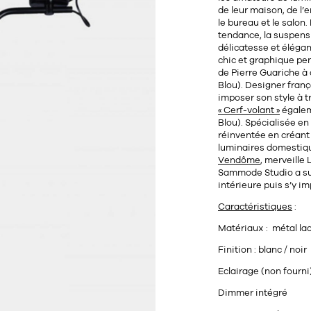
de leur maison, de l’
le bureau et le salon
tendance, la suspensi
délicatesse et élégan
chic et graphique pe
de
Pierre Guariche
à 
Blou). Designer franç
imposer son style à 
« Cerf-volant »
égalem
Blou). Spécialisée e
réinventée en créant
luminaires domestiq
Vendôme
, merveille
Sammode Studio a su 
intérieure puis s’y i
Caractéristiques
:
Matériaux :
métal laq
Finition : blanc / noir
Eclairage (non fourn
Dimmer intégré