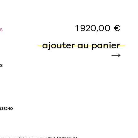
1 920,00 €
ES
ajouter au panier
ES
033240