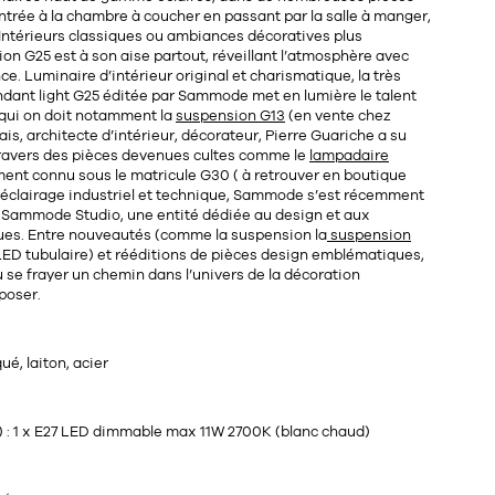
entrée à la chambre à coucher en passant par la salle à manger,
. Intérieurs classiques ou ambiances décoratives plus
on G25 est à son aise partout, réveillant l’atmosphère avec
ce. Luminaire d’intérieur original et charismatique, la très
ndant light G25 éditée par Sammode met en lumière le talent
qui on doit notamment la
suspension G13
(en vente chez
ais, architecte d’intérieur, décorateur,
Pierre Guariche
a su
travers des pièces devenues cultes comme le
lampadaire
ent connu sous le matricule
G30
( à retrouver en boutique
n éclairage industriel et technique, Sammode s’est récemment
 Sammode Studio, une entité dédiée au design et aux
ues. Entre nouveautés (comme la suspension la
suspension
 LED tubulaire) et rééditions de pièces design emblématiques,
se frayer un chemin dans l’univers de la décoration
mposer.
ué, laiton, acier
i) : 1 x E27 LED dimmable max 11W 2700K (blanc chaud)