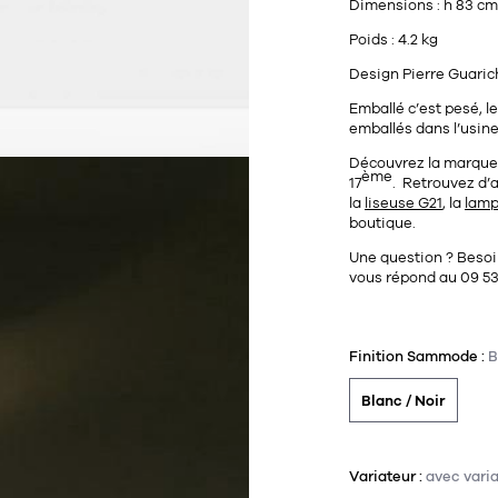
Dimensions : h 83 cm
Poids : 4.2 kg
Design Pierre Guaric
Emballé c’est pesé, 
emballés dans l’usin
Découvrez la marqu
ème
17
.
Retrouvez d’a
la
liseuse G21
, la
lamp
boutique.
Une question ? Besoi
vous répond au
09 53
Finition Sammode :
B
Blanc / Noir
Variateur :
avec vari