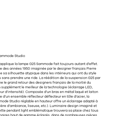
Sammode Studio
applique la lampe G25 Sammode fait toujours autant d’effet.
ue des années 1950 imaginée par le
designer français Pierre
 sa silhouette atypique dans les intérieurs qui ont du style
 sans prendre une ride. La
réédition
de la suspension G25 par
 le grand retour des designers français de la moitié du
 supplément le meilleur de la technologie (
éclairage LED
,
eur d’intensité
). Composée d’un bras en
métal laqué
et
laiton
ue d’un ensemble réflecteur déflecteur en
tôle d’acier
, la
mode Studio
réglable en hauteur
offre un éclairage adapté à
ière d’ambiance, liseuse, etc.). Luminaire design imaginé et
tte pendant light emblématique trouvera sa place chez tous
naires haut de gamme éclairés, dans de nombreuses pièces