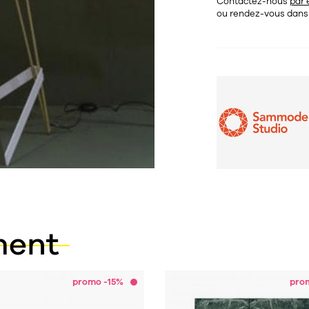
Contactez-nous
par 
ou rendez-vous dan
ment
promo -15%
pro