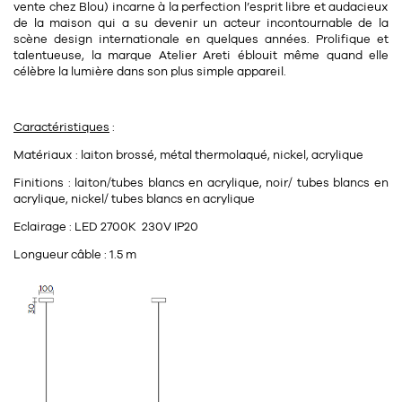
Tapis
vente chez Blou) incarne à la perfection l’esprit libre et audacieux
Commode
de la maison qui a su devenir un acteur incontournable de la
Rideau de douche
scène design internationale en quelques années. Prolifique et
talentueuse, la marque Atelier Areti éblouit même quand elle
Chevet
Divers
célèbre la lumière dans son plus simple appareil.
35
Caractéristiques
:
bougie
Matériaux : laiton brossé, métal thermolaqué, nickel, acrylique
Bougie
Finitions : laiton/tubes blancs en acrylique, noir/ tubes blancs en
acrylique, nickel/ tubes blancs en acrylique
Candélabre
Eclairage : LED 2700K
230V IP20
Bougeoirs
Longueur câble : 1.5 m
Divers
116
accessoire