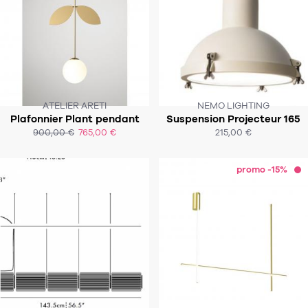
ATELIER ARETI
NEMO LIGHTING
CE PRODUIT N'EST PLUS EN STOCK
Plafonnier Plant pendant
Suspension Projecteur 165
SOUS 8-12 SEMAINES
:-(
900,00 €
765,00 €
215,00 €
ACHAT EXPRESS
ACHAT EXPRESS
promo -15%