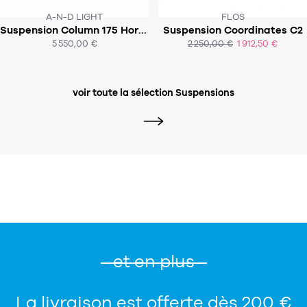
A-N-D LIGHT
FLOS
Suspension Column 175 Horizontal 5-P-H
Suspension Coordinates C2
SOUS 7-9 SEMAINES
SOUS 2-3 SEMAINES
5 550,00 €
2 250,00 €
1 912,50 €
ACHAT EXPRESS
ACHAT EXPRESS
voir toute la sélection Suspensions
et en plus
La livraison est offerte dès 200 €