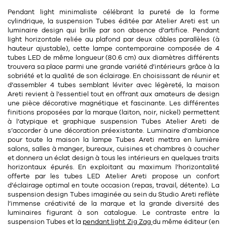
11
Rallonges
objets ludiques
Pendant light
minimaliste
célébrant la pureté de la
forme
Housse, étui, coque
Set de table
Boîte
cylindrique
, la suspension Tubes éditée par Atelier Areti est un
Table
luminaire design qui brille par son absence d’artifice. Pendant
Travail d'artiste
Corbeille
Tablier
Divers
light horizontale reliée au plafond par deux câbles parallèles (à
hauteur ajustable), cette
lampe contemporaine
composée de
4
Table basse
Toile enduite au mètre
Poubelle
tubes LED
de même longueur (80.6 cm) aux
diamètres différents
1
1
décoration
librairie
trouvera sa place parmi une grande variété d’intérieurs grâce à la
Tréteaux
Range document
Torchon
sobriété et la qualité de son éclairage. En choisissant de réunir et
d’assembler 4 tubes semblant léviter avec légèreté, la maison
Table d'appoint
Vases
Livre
Divers
Areti revient à l’essentiel tout en offrant aux amateurs de design
une pièce décorative magnétique et fascinante. Les
différentes
14
sel et poivre
Revue
finitions
proposées par la marque (
laiton, noir, nickel
) permettent
39
à l’atypique et graphique suspension Tubes Atelier Areti de
pour le bureau
132
textile
Divers
s’accorder à une décoration préexistante.
Luminaire d’ambiance
pour toute la maison la lampe Tubes Areti mettra en lumière
25
divers
Chaises de bureau
Coussin
salons, salles à manger, bureaux, cuisines et chambres à coucher
et donnera un éclat design à tous les intérieurs en quelques traits
Bureau
horizontaux épurés. En exploitant au maximum l’horizontalité
Créature
offerte par les tubes LED Atelier Areti propose un confort
Meuble à clapets
d’éclairage optimal en toute occasion (repas, travail, détente). La
Literie
suspension design Tubes imaginée au sein du Studio Areti reflète
l’immense créativité de la marque et la grande diversité des
Plaid
luminaires figurant à son catalogue. Le contraste entre la
15
pour la chambre
suspension Tubes et la
pendant light Zig Zag
du même éditeur (en