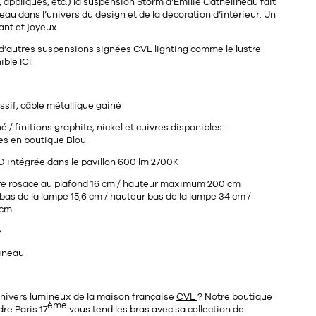
appliques, etc.) la suspension Storm d’
Émilie Cathelineau
fait
eau dans l’univers du design et de la décoration d’intérieur. Un
ant et joyeux.
d’autres suspensions signées CVL lighting comme le
lustre
nible
ICI
.
ssif, câble métallique gainé
né / finitions graphite, nickel et cuivres disponibles –
es en boutique Blou
 intégrée dans le pavillon 600 lm 2700K
re rosace au plafond 16 cm / hauteur maximum 200 cm
 bas de la lampe 15,6 cm / hauteur bas de la lampe 34 cm /
 cm
e
lineau
’univers lumineux de la maison française
CVL
? Notre
boutique
ème
re Paris 17
vous tend les bras avec sa collection de