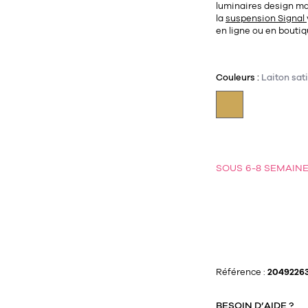
luminaires design ma
la
suspension Signal
en ligne ou en boutiq
Couleurs :
Laiton sat
SOUS 6-8 SEMAIN
Référence :
2049226
BESOIN D’AIDE ?