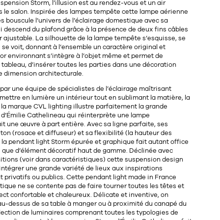
suspension Storm, l’illusion est au rendez-vous et un air
s le salon. Inspirée des
lampes tempête
cette lampe aérienne
 bouscule l’univers de l’éclairage domestique avec sa
ui descend du plafond grâce à la présence de
deux fins câbles
 ajustable. La silhouette de la lampe tempête s’esquisse, se
e se voit, donnant à l’ensemble un caractère original et
cor environnant s’intègre à l’objet même et permet de
tableau, d’insérer toutes les parties dans une décoration
 dimension architecturale.
par une équipe de spécialistes de l’éclairage maîtrisant
 mettre en lumière un intérieur tout en sublimant la matière, la
la marque CVL lighting illustre parfaitement la grande
 d’
Émilie Cathelineau
qui réinterprète une lampe
ait une œuvre à part entière. Avec sa ligne parfaite, ses
ton (rosace et diffuseur) et sa flexibilité (la hauteur des
, la pendant light Storm épurée et graphique fait autant office
e que d’élément décoratif haut de gamme. Déclinée avec
nitions (voir dans caractéristiques) cette suspension design
ntégrer une grande variété de lieux aux inspirations
nt privatifs ou publics. Cette pendant light made in France
tique ne se contente pas de faire tourner toutes les têtes et
rect confortable
et chaleureux. Délicate et inventive, on
t au-dessus de sa table à manger ou à proximité du canapé du
llection de luminaires comprenant toutes les typologies de