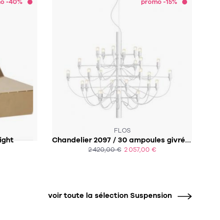
o -40%
promo -15%
SOUS 4-5 SEMAINES
FLOS
ight
Chandelier 2097 / 30 ampoules givrées
2 420,00 €
2 057,00 €
ACHAT EXPRESS
voir toute la sélection Suspension