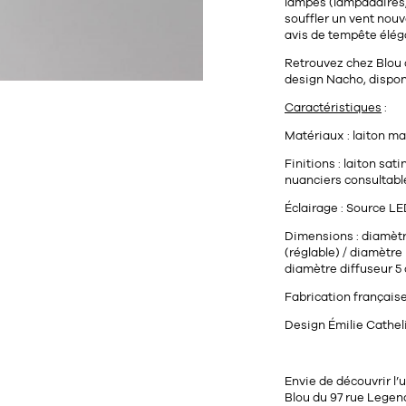
lampes (lampadaires, 
souffler un vent nouv
avis de tempête élég
Retrouvez chez Blou 
design Nacho
, dispo
Caractéristiques
:
Matériaux : laiton ma
Finitions : laiton sati
nuanciers consultabl
Éclairage :
Source LED
Dimensions : diamèt
(réglable) / diamètre
diamètre diffuseur 5
Fabrication français
Design Émilie Cathe
Envie de découvrir l
Blou
du
97 rue Legend