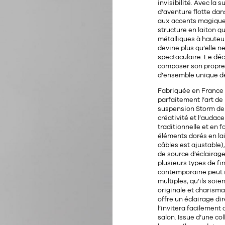
invisibilité. Avec la 
d’aventure flotte dan
aux accents magiques
structure en laiton q
métalliques
à hauteur
devine plus qu’elle n
spectaculaire. Le dé
composer son propre 
d’ensemble unique de
Fabriquée en France
parfaitement l’art de
suspension Storm de 
créativité et l’audace
traditionnelle et en f
éléments dorés
en lai
câbles est ajustable)
de source d’éclairag
plusieurs types de fi
contemporaine peut i
multiples, qu’ils soie
originale et charisma
offre un
éclairage di
l’invitera facilemen
salon. Issue d’une co