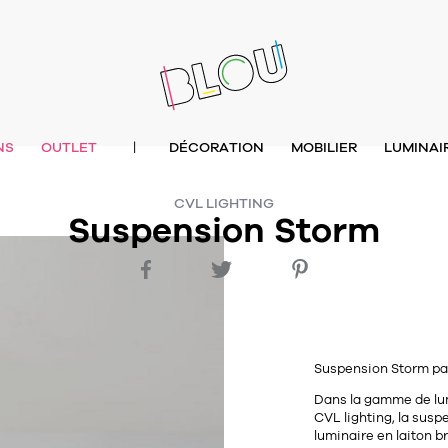
NS
OUTLET
DÉCORATION
MOBILIER
LUMINAI
|
CVL LIGHTING
Suspension Storm
Suspension Storm par
Dans la gamme de lu
CVL lighting, la susp
luminaire en
laiton
br