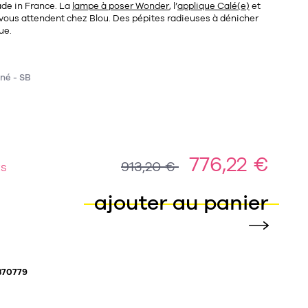
de in France. La
lampe à poser Wonder
, l’
applique Calé(e)
et
vous attendent chez Blou. Des pépites radieuses à dénicher
ue.
iné - SB
776,22 €
913,20 €
ES
ajouter au panier
370779