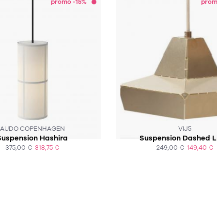
promo -15%
prom
SOUS 3-4 SEMAINES
AUDO COPENHAGEN
VIJ5
Suspension Hashira
Suspension Dashed L
375,00 €
318,75 €
249,00 €
149,40 €
ACHAT EXPRESS
ACHAT EXPRESS