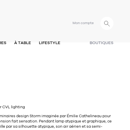
Mon compte
RES
À TABLE
LIFESTYLE
BOUTIQUES
 CVL lighting
minaires design Storm imaginée par
Émilie Cathelineau
pour
ension fait sensation. Pendant lamp atypique et graphique, ce
ille par sa silhouette atypique, son air aérien et sa semi-