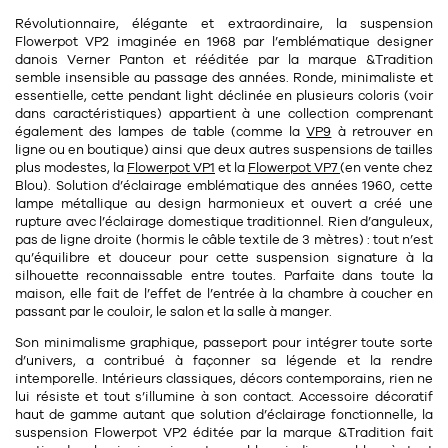
11
Rallonges
objets ludiques
Révolutionnaire, élégante et extraordinaire, la suspension
Housse, étui, coque
Set de table
Boîte
Flowerpot VP2 imaginée en
1968
par l’emblématique designer
Table
danois
Verner Panton
et rééditée par la marque &Tradition
Travail d'artiste
Corbeille
Tablier
Divers
semble insensible au passage des années. Ronde, minimaliste et
essentielle, cette pendant light déclinée en
plusieurs coloris
(voir
Table basse
Toile enduite au mètre
Poubelle
dans caractéristiques) appartient à une collection comprenant
1
1
décoration
librairie
également des
lampes de table
(comme la
VP9
à retrouver en
Tréteaux
Range document
Torchon
ligne ou en boutique) ainsi que deux autres suspensions de tailles
plus modestes, la
Flowerpot VP1
et la
Flowerpot VP7
(en vente chez
Table d'appoint
Vases
Livre
Divers
Blou). Solution d’éclairage
emblématique
des années 1960, cette
lampe métallique au
design harmonieux
et ouvert a créé une
14
sel et poivre
Revue
rupture avec l’éclairage domestique traditionnel. Rien d’anguleux,
39
pas de ligne droite (hormis le câble textile de 3 mètres) : tout n’est
pour le bureau
132
textile
Divers
qu’équilibre et douceur pour cette suspension signature à la
silhouette reconnaissable entre toutes. Parfaite dans toute la
25
divers
Chaises de bureau
Coussin
maison, elle fait de l’effet de l’entrée à la chambre à coucher en
passant par le couloir, le salon et la salle à manger.
Bureau
Créature
Son minimalisme graphique, passeport pour intégrer toute sorte
d’univers, a contribué à façonner sa légende et la rendre
Meuble à clapets
Literie
intemporelle. Intérieurs classiques, décors contemporains, rien ne
lui résiste et tout s’illumine à son contact. Accessoire
décoratif
Plaid
haut de gamme autant que solution d’éclairage fonctionnelle, la
15
pour la chambre
suspension Flowerpot VP2 éditée par la marque &Tradition fait