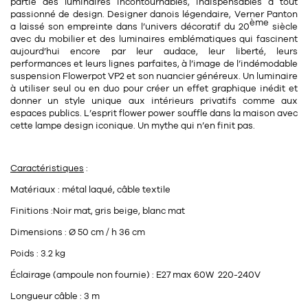
Tapis
partie des luminaires incontournables, indispensables à tout
passionné de design. Designer danois légendaire,
Verner Panton
Commode
ème
a laissé son empreinte dans l’univers décoratif du 20
siècle
Rideau de douche
avec du mobilier et des
luminaires emblématiques
qui fascinent
Chevet
aujourd’hui encore par leur audace, leur liberté, leurs
Divers
performances et leurs lignes parfaites, à l’image de l’indémodable
suspension Flowerpot VP2 et son nuancier généreux. Un luminaire
à utiliser seul ou en duo pour créer un effet graphique inédit et
35
bougie
donner un style unique aux intérieurs privatifs comme aux
espaces publics. L’esprit
flower power
souffle dans la maison avec
cette lampe design iconique. Un mythe qui n’en finit pas.
Bougie
Candélabre
Caractéristiques
:
Bougeoirs
Matériaux : métal laqué, câble textile
Divers
Finitions :Noir mat, gris beige, blanc mat
Dimensions : Ø 50 cm / h 36 cm
116
Poids : 3.2 kg
accessoire
Éclairage (ampoule non fournie) : E27 max 60W 220-240V
Longueur câble : 3 m