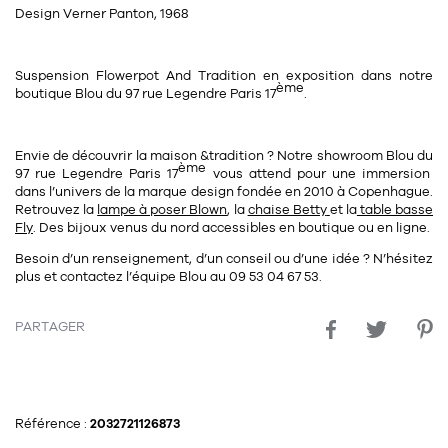
Design Verner Panton, 1968
Suspension Flowerpot And Tradition en exposition dans notre
ème
boutique Blou du 97 rue Legendre Paris 17
.
Envie de découvrir la maison &tradition ? Notre showroom
Blou
du
èm
e
97 rue Legendre Paris 17
vous attend pour une immersion
dans l’univers de la marque design fondée en 2010 à Copenhague.
Retrouvez la
lampe à poser Blown
, la
chaise Betty
et la
table basse
Fly
. Des bijoux venus du nord accessibles en boutique ou en ligne.
Besoin d’un renseignement, d’un conseil ou d’une idée ? N’hésitez
plus et contactez l’équipe Blou au
09 53 04 67 53
.
PARTAGER
Référence :
2032721126873