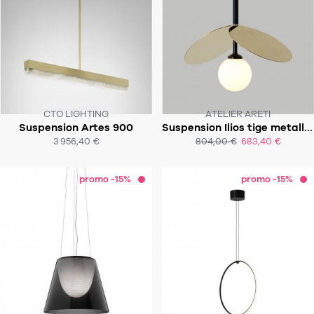
CTO LIGHTING
ATELIER ARETI
Suspension Artes 900
Suspension Ilios tige metallique
SOUS 4-6 SEMAINES
SOUS 7-9 SEMAINES
3 956,40 €
804,00 €
683,40 €
ACHAT EXPRESS
ACHAT EXPRESS
promo -15%
promo -15%