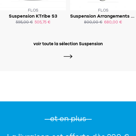
FLOS
FLOS
CE PRODUIT N'EST PLUS EN STOCK
Suspension KTribe S3
Suspension Arrangements - Round medium
:-(
SOUS 4-5 SEMAINES
595,00 €
505,75 €
800,00 €
680,00 €
ACHAT EXPRESS
ACHAT EXPRESS
voir toute la sélection Suspension
et en plus