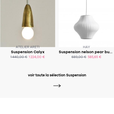
ATELIER ARETI
HAY
Suspension Calyx
Suspension nelson pear bubble pendant
SOUS 8-10 SEMAINES
1 440,00 €
1 224,00 €
689,00 €
585,65 €
ACHAT EXPRESS
ACHAT EXPRESS
voir toute la sélection Suspension