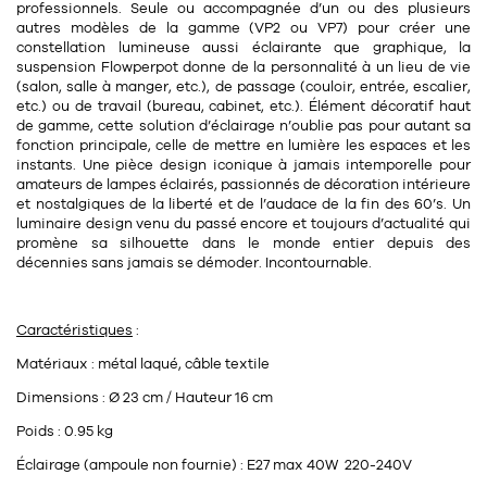
Tapis
professionnels. Seule ou accompagnée d’un ou des plusieurs
Commode
autres modèles de la gamme (VP2 ou VP7) pour créer une
Rideau de douche
constellation lumineuse aussi éclairante que graphique, la
suspension Flowperpot donne de la personnalité à un lieu de vie
Chevet
Divers
(salon, salle à manger, etc.), de passage (couloir, entrée, escalier,
etc.) ou de travail (bureau, cabinet, etc.). Élément
décoratif
haut
de gamme, cette solution d’éclairage n’oublie pas pour autant sa
fonction principale, celle de mettre en lumière les espaces et les
35
bougie
instants. Une pièce design iconique à jamais intemporelle pour
amateurs de lampes éclairés, passionnés de décoration intérieure
et nostalgiques de la liberté et de l’audace de la fin des 60’s. Un
Bougie
luminaire design venu du passé encore et toujours d’actualité qui
promène sa silhouette dans le monde entier depuis des
Candélabre
décennies sans jamais se démoder. Incontournable.
Bougeoirs
Caractéristiques
:
Divers
Matériaux : métal laqué, câble textile
Dimensions : Ø 23 cm / Hauteur 16 cm
116
accessoire
Poids : 0.95 kg
Éclairage (ampoule non fournie) : E27 max 40W 220-240V