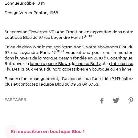
Longueur câble : 3 m
Design Verner Panton, 1968
Suspension Flowerpot VP1 And Tradition en exposition dans notre
ème
boutique Blou du 97 rue Legendre Paris 17
.
Envie de découvrir la maison &tradition ? Notre
showroom Blou du
ème
97 rue Legendre Paris 17
vous attend pour une immersion
dans l’univers de la marque design fondée en 2010 à Copenhague.
Retrouvez la
lampe à poser Blown
, la
chaise Betty
et la
table basse
Fly
. Des bijoux venus du nord accessibles en boutique ou en ligne.
Besoin d’un renseignement, d’un conseil ou d’une idée ? N’hésitez
plus et contactez l’équipe Blou au
09 53 04 67 53
.
PARTAGER
En exposition en boutique Blou 1