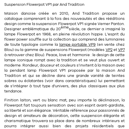
Suspension Flowerpot VP1
par And Tradition
11
Rallonges
objets ludiques
Housse, étui, coque
Set de table
Boîte
Maison danoise créée en 2010, And Tradition propose un
Table
catalogue comprenant à la fois des nouveautés et des rééditions
Travail d'artiste
Corbeille
Tablier
Divers
design comme la suspension Flowerpot VP1 signée
Verner Panton
.
ème
Table basse
Designer emblématique du 20
siècle
, ce dernier a imaginé la
Toile enduite au mètre
Poubelle
lampe Flowerpot en
1968
, en pleine révolution hippie. L’esprit du
1
1
décoration
librairie
Tréteaux
flower power souffle sur la collection qui comprend des luminaires
Range document
Torchon
de toute typologie comme la
lampe portable VP9
(en vente chez
Blou) ou la gamme de
suspensions Flowerpot
(modèles
VP2
et
VP7
Table d'appoint
Vases
Livre
Divers
à retrouver chez Blou). Peace, love et harmonie : le design de cette
14
sel et poivre
lampe iconique rompt avec la tradition et se veut plus ouvert et
Revue
moderne. Rondeur, douceur et couleurs s’invitent à la maison avec
39
pour le bureau
la pendant lamp Flowerpot VP1 proposée par la maison And
132
textile
Divers
Tradition et qui se décline dans une
grande variété de teintes
25
divers
sobres ou éclatantes
(voir dans caractéristiques) lui permettant
Chaises de bureau
Coussin
de s’intégrer à tout type d’univers, des plus classiques aux plus
tendance.
Bureau
Créature
Finition laiton, vert ou blanc mat, peu importe la déclinaison, la
Meuble à clapets
Flowerpot fait toujours sensation avec son esprit
avant-gardiste
,
Literie
sa liberté et son élégance.
Véritable référence pour passionnés de
design
et amateurs de décoration, cette suspension élégante et
Plaid
charismatique trouvera sa place dans de nombreux intérieurs et
15
pour la chambre
pourra intégrer aussi bien des projets résidentiels que