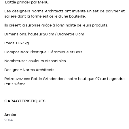
Tapis
Bottle grinder
par
Menu.
Commode
Les designers Norms Architects ont inventé un set de poivrier et
Rideau de douche
salière dont la forme est celle d'une bouteille.
Chevet
Divers
Ils créent la surprise grâce à l'originalité de leurs produits.
Dimensions:
hauteur 20 cm / Diamètre 8 cm
35
bougie
Poids:
0,67 kg
Composition:
Plastique, Céramique et Bois
Bougie
Nombreuses couleurs disponibles.
Candélabre
Designer:
Norms Architects
Bougeoirs
Retrouvez ces Bottle Grinder dans notre boutique 97 rue Legendre
Paris 17ème
Divers
CARACTÉRISTIQUES
116
accessoire
Année
2014