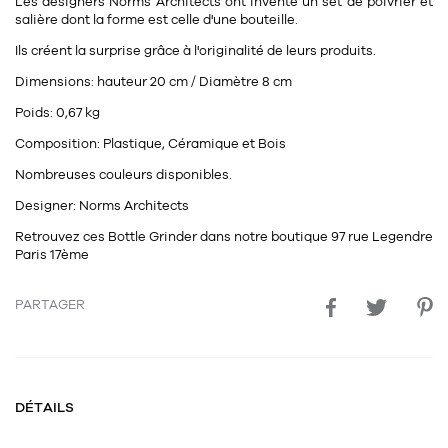
Les designers Norms Architects ont inventé un set de poivrier et
11
Rallonges
salière dont la forme est celle d'une bouteille.
objets ludiques
Housse, étui, coque
Set de table
Boîte
Ils créent la surprise grâce à l'originalité de leurs produits.
Table
Travail d'artiste
Corbeille
Tablier
Divers
Dimensions:
hauteur 20 cm / Diamètre 8 cm
Table basse
Toile enduite au mètre
Poubelle
Poids:
0,67 kg
1
1
décoration
librairie
Tréteaux
Range document
Torchon
Composition:
Plastique, Céramique et Bois
Nombreuses couleurs disponibles.
Table d'appoint
Vases
Livre
Divers
Designer:
Norms Architects
14
sel et poivre
Revue
Retrouvez ces Bottle Grinder dans notre boutique 97 rue Legendre
39
pour le bureau
132
textile
Divers
Paris 17ème
25
divers
Chaises de bureau
Coussin
PARTAGER
Bureau
Créature
Meuble à clapets
Literie
DÉTAILS
Plaid
15
pour la chambre