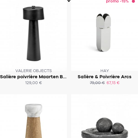
promo -15%
VALERIE OBJECTS
HAY
Salière poivrière Maarten Baas - VALERIE OBJECTS
Salière & Poivrière Arcs
SOUS 2 SEMAINES
129,00 €
79,00 €
67,15 €
ACHAT EXPRESS
ACHAT EXPRESS