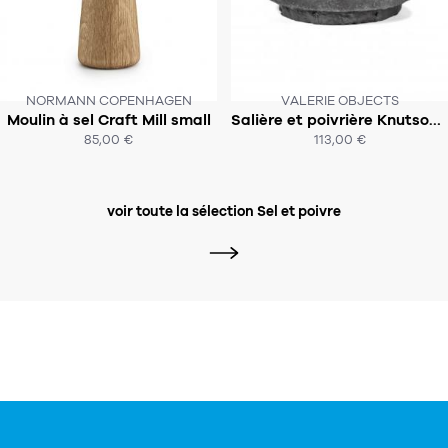
NORMANN COPENHAGEN
VALERIE OBJECTS
CE PRODUIT N'EST PLUS EN STOCK
Moulin à sel Craft Mill small
Salière et poivrière Knutson Ballouhey - VALERIE OBJECTS
SOUS 3 SEMAINES
:-(
85,00 €
113,00 €
ACHAT EXPRESS
ACHAT EXPRESS
voir toute la sélection Sel et poivre