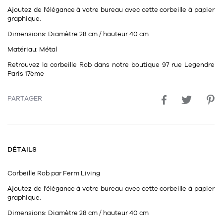
11
Rallonges
Ajoutez de l'élégance à votre bureau avec cette corbeille à papier
objets ludiques
Housse, étui, coque
Set de table
Boîte
graphique.
Table
Travail d'artiste
Corbeille
Tablier
Divers
Dimensions:
Diamètre 28 cm / hauteur 40 cm
Table basse
Matériau:
Métal
Toile enduite au mètre
Poubelle
1
1
décoration
librairie
Retrouvez la corbeille Rob dans notre boutique 97 rue Legendre
Tréteaux
Range document
Torchon
Paris 17ème
Table d'appoint
Vases
Livre
Divers
PARTAGER
14
sel et poivre
Revue
39
pour le bureau
132
textile
Divers
25
divers
Chaises de bureau
Coussin
DÉTAILS
Bureau
Créature
Corbeille
Rob
par
Ferm Living
Meuble à clapets
Literie
Ajoutez de l'élégance à votre bureau avec cette corbeille à papier
graphique.
Plaid
15
pour la chambre
Dimensions:
Diamètre 28 cm / hauteur 40 cm