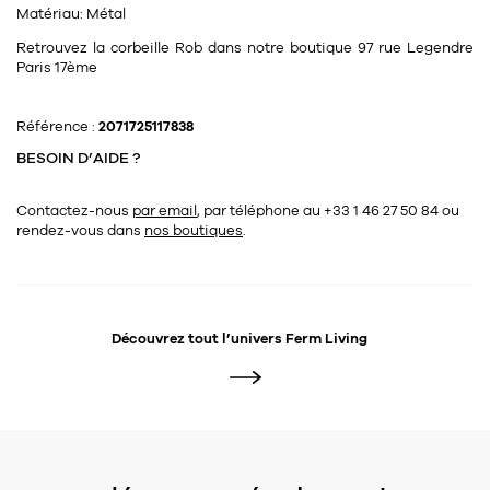
Tapis
Matériau:
Métal
Commode
Rideau de douche
Retrouvez la corbeille Rob dans notre boutique 97 rue Legendre
Paris 17ème
Chevet
Divers
Référence :
2071725117838
35
bougie
BESOIN D’AIDE ?
Bougie
Contactez-nous
par email
, par téléphone au +33 1 46 27 50 84
ou
rendez-vous dans
nos boutiques
.
Candélabre
Bougeoirs
Divers
Découvrez tout l’univers
Ferm Living
116
accessoire