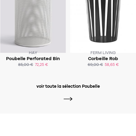
HAY
FERM LIVING
Poubelle Perforated Bin
Corbeille Rob
85,00 €
72,25 €
69,00 €
58,65 €
ACHAT EXPRESS
ACHAT EXPRESS
voir toute la sélection Poubelle