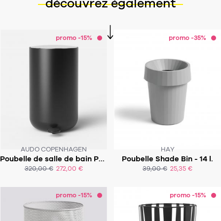
découvrez également
promo -15%
promo -35%
AUDO COPENHAGEN
HAY
Poubelle de salle de bain Pedal Bin - 11 L
Poubelle Shade Bin - 14 l.
SOUS 3-4 SEMAINES
320,00 €
272,00 €
39,00 €
25,35 €
ACHAT EXPRESS
ACHAT EXPRESS
promo -15%
promo -15%