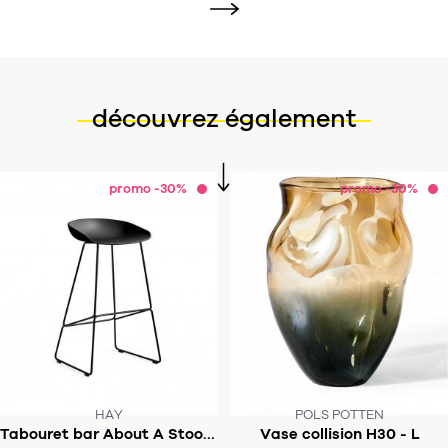
découvrez également
promo -30%
promo -30%
HAY
POLS POTTEN
CE PRODUIT N'EST PLUS EN STOCK
Tabouret bar About A Stool AAS38 - assise 75cm
Vase collision H30 - L
:-(