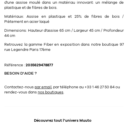
Tapis
d'une assise moulé dans un matériau innovant: un mélange de
Commode
plastique et de fibres de bois.
Rideau de douche
Matériaux:
Assise en plastique et 25% de fibres de bois /
Chevet
Piètement en acier laqué
Divers
Dimensions:
Hauteur d'assise 65 cm / Largeur 45 cm / Profondeur
44 cm
35
bougie
Retrouvez la gamme Fiber en exposition dans notre boutique 97
rue Legendre Paris 17ème
Bougie
Candélabre
Référence :
2035629478877
BESOIN D’AIDE ?
Bougeoirs
Contactez-nous
par email
, par téléphone au +33 1 46 27 50 84
ou
Divers
rendez-vous dans
nos boutiques
.
116
accessoire
Découvrez tout l’univers
Muuto