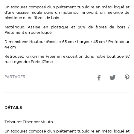
11
Rallonges
objets ludiques
Un tabouret composé d'un piétement tubulaire en métal laqué et
Housse, étui, coque
Set de table
Boîte
d'une assise moulé dans un matériau innovant: un mélange de
Table
plastique et de fibres de bois.
Travail d'artiste
Corbeille
Tablier
Divers
Matériaux:
Assise en plastique et 25% de fibres de bois /
Table basse
Toile enduite au mètre
Poubelle
Piètement en acier laqué
1
1
décoration
librairie
Tréteaux
Dimensions:
Hauteur d'assise 65 cm / Largeur 45 cm / Profondeur
Range document
Torchon
44 cm
Table d'appoint
Vases
Livre
Divers
Retrouvez la gamme Fiber en exposition dans notre boutique 97
14
rue Legendre Paris 17ème
sel et poivre
Revue
39
pour le bureau
132
textile
Divers
PARTAGER
25
divers
Chaises de bureau
Coussin
Bureau
Créature
DÉTAILS
Meuble à clapets
Literie
Tabouret
Fiber
par
Muuto.
Plaid
15
pour la chambre
Un tabouret composé d'un piétement tubulaire en métal laqué et