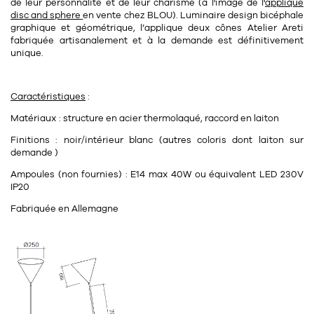
Tapis
de leur personnalité et de leur charisme (à l'image de l'
applique
disc and sphere
en vente chez BLOU). Luminaire design bicéphale
Commode
Rideau de douche
graphique et géométrique, l’applique deux cônes Atelier Areti
fabriquée artisanalement et à la demande est définitivement
Chevet
unique.
Divers
Caractéristiques
:
35
bougie
Matériaux : structure en acier thermolaqué, raccord en laiton
Bougie
Finitions : noir/intérieur blanc (autres coloris dont laiton sur
demande )
Candélabre
Ampoules (non fournies) : E14 max 40W ou équivalent LED 230V
Bougeoirs
IP20
Fabriquée en Allemagne
Divers
116
accessoire