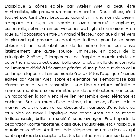
11
Rallonges
L’applique 2 cônes éditée par Atelier Areti a beau être
objets ludiques
Housse, étui, coque
Set de table
Boîte
minimaliste, elle procure un maximum d’effet. Deux cônes, c’est
tout et pourtant c’est beaucoup quand un grand nom du design
Table
Travail d'artiste
Corbeille
Tablier
Divers
s’empare du sujet et l’exploite avec habileté. Graphique,
essentielle, sobre, la lampe two cones wall light de la maison Areti
Table basse
Toile enduite au mètre
Poubelle
joue sur l’opposition entre un grand réflecteur conique dirigé vers
le plafond qui procure un éclairage indirect pour briller sans
1
1
décoration
librairie
Tréteaux
Range document
Torchon
éblouir et un petit abat-jour de la même forme qui dirige
latéralement une autre source lumineuse, en appui de la
Table d'appoint
Vases
Livre
principale. 2 cônes,
2 lampes en une
, l’applique murale
mixte
en
Divers
acier thermolaqué
est aussi belle que fonctionnelle dans son rôle
14
sel et poivre
Revue
de luminaire dédié à l’éclairage général d’une pièce que dans celui
de lampe d’appoint. Lampe murale à deux têtes l’applique 2 cones
39
pour le bureau
132
textile
Divers
éditée par Atelier Areti sobre et élégante ne s’embarrasse pas
d’accessoire et va à l’essentiel : une fine structure métallique
25
divers
Chaises de bureau
noire surmontée aux extrémités par deux réflecteurs coniques.
Coussin
Un
raccord en laiton
vient réveiller l’ensemble avec élégance et
Bureau
noblesse. Sur les murs d’une entrée, d’un salon, d’une salle à
Créature
manger ou d’une cuisine, au-dessus d’un canapé, d’une table ou
d’un plan de travail, l’applique two cones Areti sait se rendre
Meuble à clapets
Literie
indispensable, briller en société sans aveugler. Peu importe la
décoration (contemporaine, classique, industrielle, etc.) l’applique
Plaid
murale deux cônes Areti possède l’élégance naturelle de ceux qui
15
pour la chambre
sont capables de s’adapter à toutes les situations sans se départir