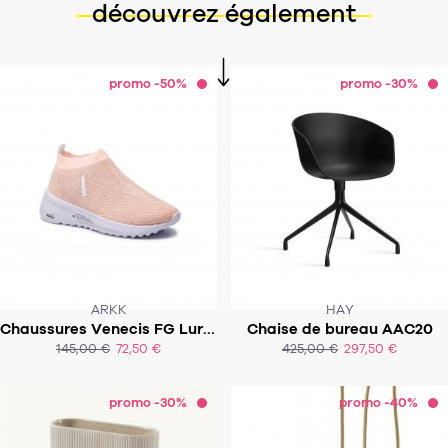
découvrez également
promo -50%
promo -30%
ARKK
HAY
Chaussures Venecis FG Lurex - PE19
Chaise de bureau AAC20
145,00 €
72,50 €
425,00 €
297,50 €
ACHAT EXPRESS
ACHAT EXPRESS
promo -30%
promo -40%