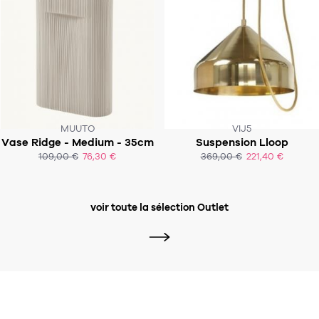
MUUTO
VIJ5
Vase Ridge - Medium - 35cm
Suspension Lloop
109,00 €
76,30 €
369,00 €
221,40 €
ACHAT EXPRESS
ACHAT EXPRESS
voir toute la sélection Outlet