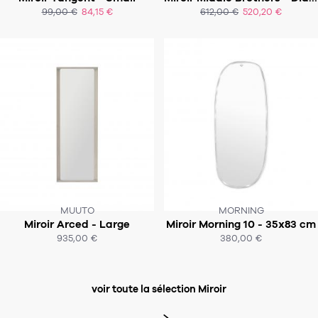
:-(
SOUS 4 SEMAINES
99,00 €
84,15 €
612,00 €
520,20 €
ACHAT EXPRESS
ACHAT EXPRESS
MUUTO
MORNING
Miroir Arced - Large
Miroir Morning 10 - 35x83 cm
SOUS 4 SEMAINES
SOUS 4-5 SEMAINES
935,00 €
380,00 €
ACHAT EXPRESS
ACHAT EXPRESS
voir toute la sélection Miroir