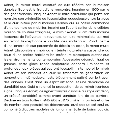
11
Rallonges
Adnet, le miroir mural ceinturé de cuir réédité par la maison
objets ludiques
Housse, étui, coque
Set de table
Boîte
danoise Gubi est le fruit d’une rencontre. Imaginé en
1950
par le
designer français Jacques Adnet
, le miroir circulaire qui porte son
Table
Travail d'artiste
Corbeille
Tablier
Divers
nom tire son originalité de l’association audacieuse entre la glace
et le cuir initiée par la
maison Hermès
qui lui passa commande
Table basse
Toile enduite au mètre
Poubelle
d’un ensemble de mobilier. Inspiré par l’
esprit sellier
de la célèbre
maison de couture française, le miroir Adnet 58 cm Gubi incarne
1
1
décoration
librairie
Tréteaux
Range document
Torchon
l’essence de l’élégance hexagonale, un luxe minimaliste qui met
en avant l’exceptionnelle qualité des matériaux. Rond, cerclé
Table d'appoint
Vases
Livre
d’une
lanière de cuir
parsemée de détails en
laiton
, le miroir mural
Divers
Adnet (disponible en
noir
ou en
teinte naturelle
) à suspendre au
14
sel et poivre
Revue
bout d’une patère habillera les intérieurs classiques autant que
les environnements contemporains. Accessoire décoratif
haut de
39
pour le bureau
132
textile
Divers
gamme
, cette glace ronde sculpturale donnera luminosité et
profondeur aux pièces qui sauront l’accueillir. Intemporel, le miroir
25
divers
Chaises de bureau
Adnet et son bracelet en cuir se transmet de génération en
Coussin
génération, indémodable, juste élégamment patiné par le travail
Bureau
des années. C’est dans un esprit artisanal et une démarche de
Créature
durabilité que Gubi a relancé la production de ce miroir iconique
signé Jacques Adnet, designer français associé au style art déco,
Meuble à clapets
Literie
un créatif considéré comme
avant-gardiste
lors de sa carrière.
Décliné en
trois tailles
(: Ø45, Ø58 et Ø70 cm) le miroir Adnet offre
Plaid
de nombreuses possibilités décoratives, qu’il soit utilisé seul ou
15
pour la chambre
combiné à d’autres modèles de la gamme. Salle de bains, couloir,