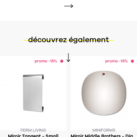
découvrez également
promo -15%
promo -15%
FERM LIVING
MINIFORMS
CE PRODUIT N'EST PLUS EN STOCK
Miroir Tangent - Small
Miroir Middle Brothers - Diamètre 90cm - SP36