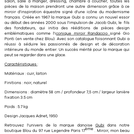
Tapis
salon, salle à manger, dressing, chambre à coucher, toutes les
pièces de la maison prendront une autre dimension grâce à ce
Commode
Rideau de douche
miroir d’inspiration équestre signé d’une icône du
modernisme
français
. Créée en 1967 la marque Gubi a connu un nouvel essor
Chevet
au début des années 2000 sous l’impulsion de Jacob Gubi, le fils
Divers
des fondateurs, qui initia des rééditions de pièces design
emblématiques comme l’
i
conique miroir Randaccio
signé
Gio
Ponti
(en vente chez Blou). Avec son catalogue foisonnant Gubi a
35
bougie
réussi à séduire les passionnés de design et de décoration
intérieure du monde entier. Un succès mérité pour la marque qui
peut se regarder dans une glace.
Bougie
Caractéristiques
:
Candélabre
Matériaux : cuir, laiton
Bougeoirs
Finitions : noir, naturel
Divers
Dimensions : diamètre 58 cm / profondeur 7,5 cm / largeur lanière
fixation 3.5 cm
Poids : 5.7 kg
116
accessoire
Design Jacques Adnet, 1950
Retrouvez l’univers de la marque danoise
Gubi
dans notre
ème
boutique Blou
du
97 rue Legendre Paris 17
. Miroir, mon beau