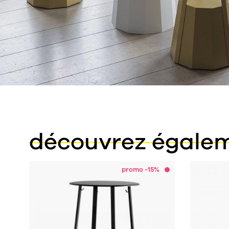
découvrez égale
promo -15%