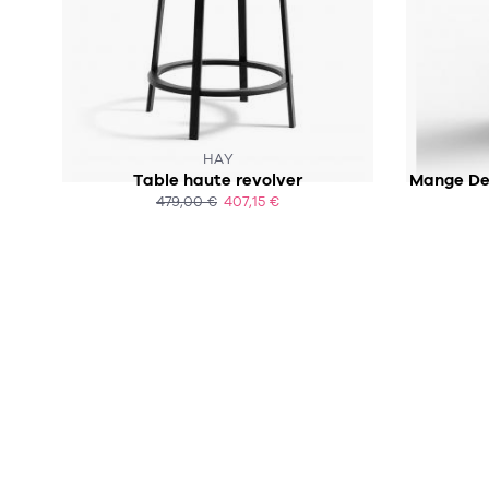
SOUS 4 À 6 SEMAINES
HAY
Table haute revolver
Mange De
479,00 €
407,15 €
ACHAT EXPRESS