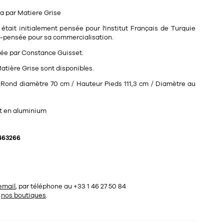
ra
par
Matiere Grise
 était initialement pensée pour l'institut Français de Turquie
re-pensée pour sa commercialisation.
née par Constance Guisset.
atière Grise sont disponibles.
Rond diamètre 70 cm / Hauteur Pieds 111,3 cm / Diamètre au
et en aluminium
463266
email
, par téléphone au +33 1 46 27 50 84
s
nos boutiques
.