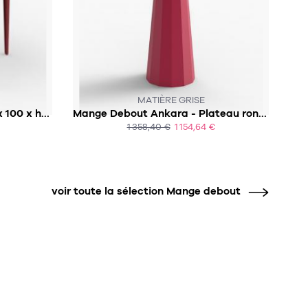
SOUS 6/7 SEMAINES
MATIÈRE GRISE
Mange debout Zonda - 100 x 100 x h90 cm
Mange Debout Ankara - Plateau rond - Outdoor
1 358,40 €
1 154,64 €
ACHAT EXPRESS
voir toute la sélection Mange debout