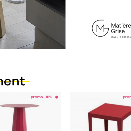
ment
promo -15%
pro