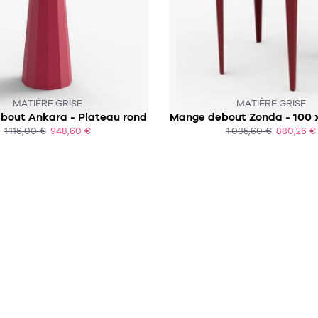
SOUS 6-7 SEMAINES
SOUS 4-5 SEMAINES
MATIÈRE GRISE
MATIÈRE GRISE
bout Ankara - Plateau rond
1 116,00 €
948,60 €
1 035,60 €
880,26 €
ACHAT EXPRESS
ACHAT EXPRESS