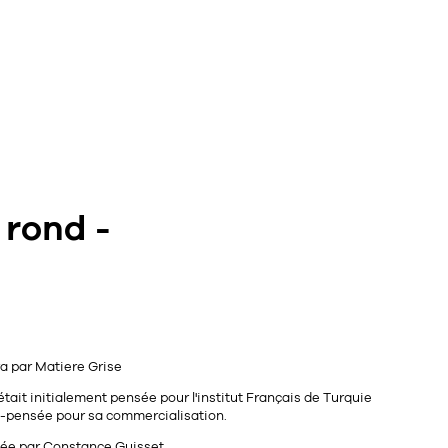
rond -
ra
par
Matiere Grise
était initialement pensée pour l'institut Français de Turquie
re-pensée pour sa commercialisation.
née par Constance Guisset.