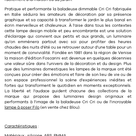
Tapis
Commode
Pratique et performante la
baladeuse dimmable
Cri Cri
fabriquée
Rideau de douche
en Italie
séduira les amateurs de décoration par sa présence
Chevet
graphique et sa capacité à transformer le jardin le plus banal en
Divers
écrin merveilleux et chaleureux. À l’aise dans tous les contextes
cette lampe design mobile
et peu encombrante
est une solution
d’éclairage qui convient aux petits et aux grands, un luminaire
qu’on emmènera partout avec soi pour profiter des heures
35
bougie
chaudes des nuits d’été ou se retrouver autour d’une table pour un
moment de convivialité. Fondée en 1981 dans la région de Venise
Bougie
la maison d’édition Foscarini est devenue en quelques décennies
une valeur sûre dans l’univers de la décoration et du design. Plus
Candélabre
que des luminaires domestiques les lampes de la marque ont été
conçues pour créer des émotions et faire de son lieu de vie ou de
son espace professionnel la scène d’expériences inédites et
Bougeoirs
fortes qui transforment le quotidien en moments exceptionnels.
La liberté et l’audace guident chacune des collections de la
Divers
marque qui propose des luminaires design originaux et
performants à l’image de la baladeuse Cri Cri ou de l’incroyable
lampe à poser Filo
(en vente chez Blou).
116
accessoire
Caractéristiques
:
Matériaux : silicone, ABS, PMMA