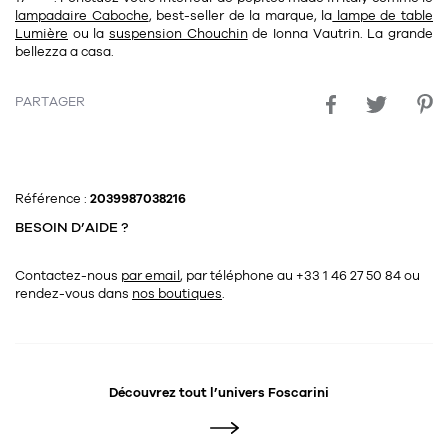
lampadaire Caboche
, best-seller de la marque, la
lampe de table
Lumière
ou la
suspension Chouchin
de Ionna Vautrin. La grande
bellezza a casa.
PARTAGER
Référence :
2039987038216
BESOIN D’AIDE ?
Contactez-nous
par email
, par téléphone au +33 1 46 27 50 84
ou
rendez-vous dans
nos boutiques
.
Découvrez tout l’univers
Foscarini