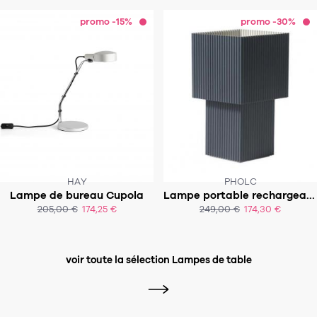
promo -15%
promo -30%
HAY
PHOLC
Lampe de bureau Cupola
Lampe portable rechargeable Romb - 19
SOUS 2 À 3 SEMAINES
205,00 €
174,25 €
249,00 €
174,30 €
ACHAT EXPRESS
ACHAT EXPRESS
voir toute la sélection Lampes de table