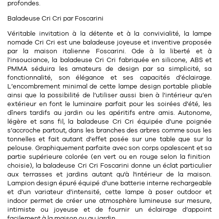
profondes.
11
Rallonges
objets ludiques
Housse, étui, coque
Set de table
Boîte
Baladeuse Cri Cri par Foscarini
Table
Travail d'artiste
Corbeille
Tablier
Divers
Véritable invitation à la détente et à la convivialité, la
lampe
nomade
Cri Cri est une baladeuse joyeuse et inventive proposée
Table basse
Toile enduite au mètre
Poubelle
par la maison italienne Foscarini. Ode à la liberté et à
l’insouciance, la baladeuse Cri Cri fabriquée en
silicone, ABS et
1
1
décoration
librairie
Tréteaux
PMMA
séduira les amateurs de design par sa simplicité, sa
Range document
Torchon
fonctionnalité, son élégance et ses capacités d’éclairage.
Table d'appoint
Vases
Livre
L’encombrement minimal de cette lampe design portable pliable
Divers
ainsi que la possibilité de l’utiliser aussi bien à l’intérieur qu’en
14
sel et poivre
extérieur en font le luminaire parfait pour les soirées d’été, les
Revue
dîners tardifs au jardin ou les apéritifs entre amis. Autonome,
39
pour le bureau
132
textile
légère et sans fil, la baladeuse Cri Cri équipée d’une poignée
Divers
s’accroche partout, dans les branches des arbres comme sous les
25
divers
tonnelles et fait autant d’effet posée sur une table que sur la
Chaises de bureau
Coussin
pelouse. Graphiquement parfaite avec son corps opalescent et sa
partie supérieure colorée
(en
vert
ou en
rouge
selon la finition
Bureau
Créature
choisie), la baladeuse Cri Cri Foscarini donne un éclat particulier
aux terrasses et jardins autant qu'à l'intérieur de la maison.
Meuble à clapets
Literie
Lampion design épuré équipé d’une batterie interne rechargeable
et d’un
variateur d’intensité
, cette lampe à poser
outdoor et
Plaid
indoor
permet de créer une atmosphère lumineuse sur mesure,
15
pour la chambre
intimiste ou joyeuse et de fournir un éclairage d’appoint
facilement à la maison ou au jardin.