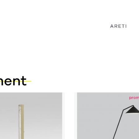
ment
prom