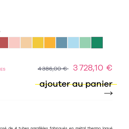
e
3 728,10 €
4 386,00 €
NES
ajouter au panier
osé de 4 tubes parallèles fabriqués en métal thermo laqué