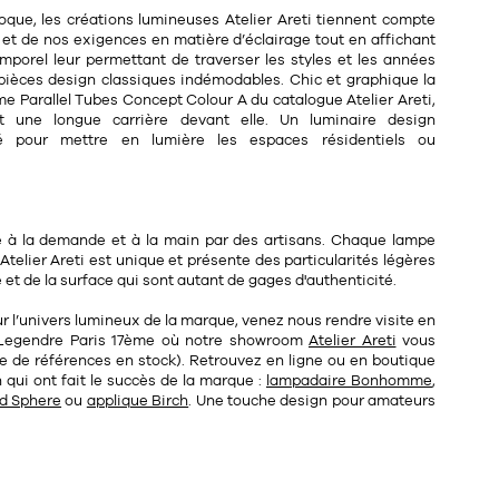
poque, les créations lumineuses Atelier Areti tiennent compte
et de nos exigences en matière d’éclairage tout en affichant
porel leur permettant de traverser les styles et les années
pièces design classiques indémodables. Chic et graphique la
me Parallel Tubes Concept Colour A du catalogue Atelier Areti,
t une longue carrière devant elle. Un luminaire design
ré pour mettre en lumière les espaces résidentiels ou
 à la demande et à la main par des artisans. Chaque lampe
telier Areti est unique et présente des particularités légères
 et de la surface qui sont autant de gages d'authenticité.
ur l’univers lumineux de la marque, venez nous rendre visite en
Legendre Paris 17ème
où notre
showroom
Atelier Areti
vous
 de références en stock). Retrouvez en ligne ou en boutique
 qui ont fait le succès de la marque :
lampadaire Bonhomme
,
nd Sphere
ou
applique Birch
. Une touche design pour amateurs