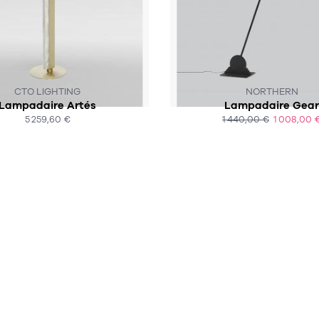
SOUS 4-6 SEMAINES
CTO LIGHTING
NORTHERN
Lampadaire Artés
Lampadaire Gear
5 259,60 €
1 440,00 €
1 008,00 
ACHAT EXPRESS
ACHAT EXPRESS