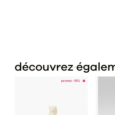
découvrez égale
promo -15%