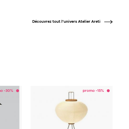
Découvrez tout l’univers
Atelier Areti
o -30%
promo -15%