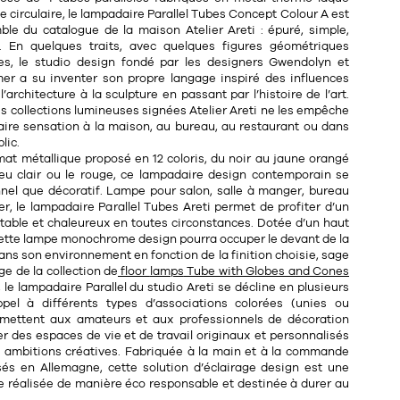
 circulaire, le lampadaire Parallel Tubes Concept Colour A est
ble du catalogue de la maison Atelier Areti : épuré, simple,
t. En quelques traits, avec quelques figures géométriques
s, le studio design fondé par les designers Gwendolyn et
er a su inventer son propre langage inspiré des influences
l’architecture à la sculpture en passant par l’histoire de l’art.
s collections lumineuses signées Atelier Areti ne les empêche
 faire sensation à la maison, au bureau, au restaurant ou dans
lic.
at métallique proposé en 12 coloris, du noir au jaune orangé
leu clair ou le rouge, ce lampadaire design contemporain se
nnel que décoratif. Lampe pour salon, salle à manger, bureau
, le lampadaire Parallel Tubes Areti permet de profiter d’un
table et chaleureux en toutes circonstances. Dotée d’un haut
 cette lampe monochrome design pourra occuper le devant de la
ans son environnement en fonction de la finition choisie, sage
ge de la collection de
floor
lamps
Tube with Globes and Cones
 le lampadaire Parallel du studio Areti se décline en plusieurs
pel à différents types d’associations colorées (unies ou
mettent aux amateurs et aux professionnels de décoration
r des espaces de vie et de travail originaux et personnalisés
s ambitions créatives. Fabriquée à la main et à la commande
sés en Allemagne, cette solution d’éclairage design est une
 réalisée de manière éco responsable et destinée à durer au