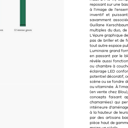
reposant sur une base
à l’image de l’ensem
inventif et puissan
savamment associée
Guillane Kerschbaum
multiples du duo, de 
L’épure graphique de
pas de briller et de
tout autre espace pub
Luminaire grand form
en passant par le b
révèle aussi fonctio
ou chambre à coucher
éclairage LED confor
potentiel décoratif,
scène ou se fondre d
ou vitaminée. À l’ima
(en vente chez Blou),
concepts faisant ap
chamarrées) qui per
intérieure d’aménage
à la hauteur de leur
par des artisans ba
pièce haut de gamme