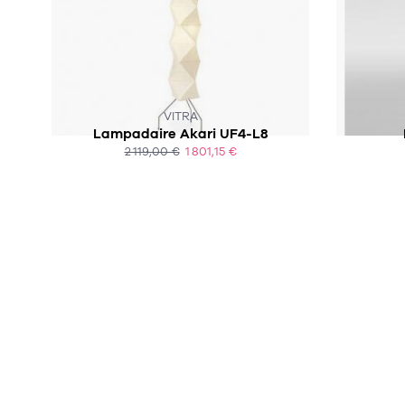
VITRA
Lampadaire Akari UF4-L8
2 119,00 €
1 801,15 €
ACHAT EXPRESS