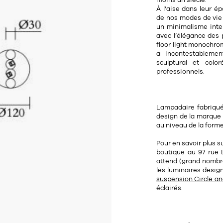
moins un siècle.
À l’aise dans leur é
de nos modes de vie 
un minimalisme intem
avec l’élégance des 
floor light monochro
a incontestablemen
sculptural et colo
professionnels.
Lampadaire fabriqué
design de la marque A
au niveau de la forme
Pour en savoir plus s
boutique au
97 rue 
attend (grand nombre
les luminaires design
suspension Circle a
éclairés.