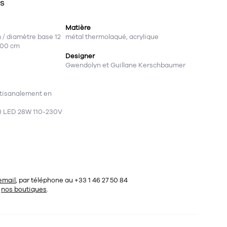
ES
Matière
 / diamètre base 12
métal thermolaqué, acrylique
200 cm
Designer
Gwendolyn et Guillane Kerschbaumer
rtisanalement en
i) LED 28W 110-230V
email
, par téléphone au +33 1 46 27 50 84
s
nos boutiques
.