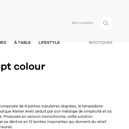
Mon compte
RES
À TABLE
LIFESTYLE
BOUTIQUES
pt colour
e composée de 4 parties tubulaires alignées, le lampadaire
marque Atelier Areti séduit par son mélange de simplicité et sa
e. Proposée en version monochrome, cette solution
n se décline en 12 teintes inspirantes qui donnent du relief
rieures.