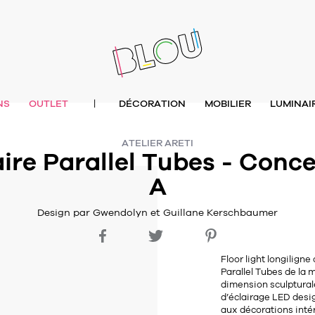
NS
OUTLET
DÉCORATION
MOBILIER
LUMINAI
|
ATELIER ARETI
re Parallel Tubes - Conce
A
Design par Gwendolyn et Guillane Kerschbaumer
Floor light longilign
Parallel Tubes de la 
dimension sculptural
d’éclairage LED desig
aux décorations inté