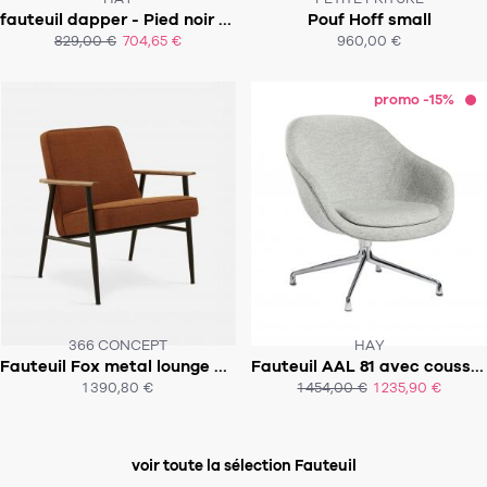
CE PRODUIT N'EST PLUS EN STOCK
fauteuil dapper - Pied noir coque chêne -tapissé en srface by hay 120
Pouf Hoff small
:-(
SOUS 6-8 SEMAINES
829,00 €
704,65 €
960,00 €
ACHAT EXPRESS
ACHAT EXPRESS
promo -15%
366 CONCEPT
HAY
Fauteuil Fox metal lounge chair
Fauteuil AAL 81 avec coussin d'assise
SOUS 5-8 SEMAINES
SOUS 6 À 8 SEMAINES
1 390,80 €
1 454,00 €
1 235,90 €
ACHAT EXPRESS
voir toute la sélection Fauteuil