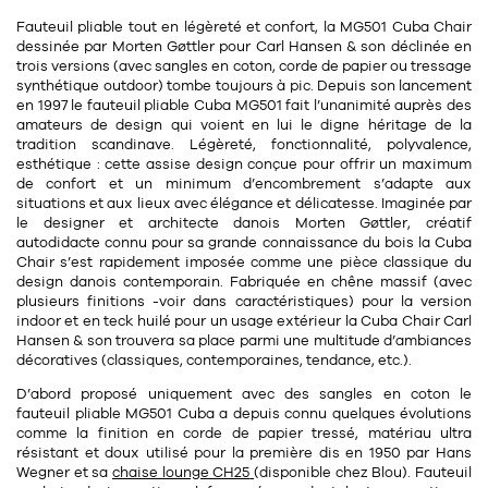
11
Rallonges
objets ludiques
Fauteuil pliable tout en légèreté et confort, la MG501 Cuba Chair
Housse, étui, coque
Set de table
Boîte
dessinée par
Morten Gøttler
pour Carl Hansen & son déclinée en
Table
trois versions (avec sangles en coton, corde de papier ou tressage
Travail d'artiste
Corbeille
Tablier
Divers
synthétique outdoor) tombe toujours à pic. Depuis son lancement
en
1997
le
fauteuil pliable
Cuba MG501 fait l’unanimité auprès des
Table basse
Toile enduite au mètre
Poubelle
amateurs de design qui voient en lui le digne héritage de la
1
1
décoration
librairie
tradition scandinave
. Légèreté, fonctionnalité, polyvalence,
Tréteaux
Range document
Torchon
esthétique : cette assise design conçue pour offrir un maximum
de confort et un minimum d’encombrement s’adapte aux
Table d'appoint
Vases
Livre
Divers
situations et aux lieux avec élégance et délicatesse. Imaginée par
le
designer et architecte danois Morten Gøttler
, créatif
14
sel et poivre
Revue
autodidacte connu pour sa grande connaissance du bois la Cuba
39
pour le bureau
Chair s’est rapidement imposée comme une
pièce classique du
132
textile
Divers
design danois contemporain
. Fabriquée en
chêne massif
(avec
plusieurs finitions -voir dans caractéristiques) pour la version
25
divers
Chaises de bureau
Coussin
indoor et en teck huilé pour un usage extérieur la Cuba Chair Carl
Hansen & son trouvera sa place parmi une multitude d’ambiances
Bureau
décoratives (classiques, contemporaines, tendance, etc.).
Créature
D’abord proposé uniquement avec des sangles en coton le
Meuble à clapets
Literie
fauteuil pliable MG501 Cuba a depuis connu quelques évolutions
comme la finition en
corde de papier tressé
, matériau ultra
Plaid
résistant et doux utilisé pour la première dis en 1950 par Hans
15
pour la chambre
Wegner et sa
chaise lounge CH25
(disponible chez Blou).
Fauteuil