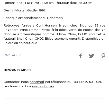
Dimensions : L61 x P79 x H76 cm – hauteur d'assise 39 cm
Design Morten Gøttler 1997
Fabriqué artisanalement au Danemark
Retrouvez l’univers
Carl Hansen & son
chez
Blou
au
99 rue
Legendre Paris 17eme
. Partez à la découverte de pièces design
danoise emblématiques comme l’
Elbow Chair
, la
PK1 chair
et le
fauteuil
Shell Chair CH07
. Eblouissement garanti. Disponibles en
un clic ou en boutique.
PARTAGER
BESOIN D’AIDE ?
Contactez-nous
par email
, par téléphone au +33 1 46 27 50 84
ou
rendez-vous dans
nos boutiques
.