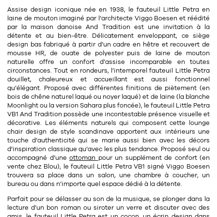
11
Rallonges
Assise design iconique née en 1938, le fauteuil Little Petra en
objets ludiques
Housse, étui, coque
Set de table
Boîte
laine de mouton imaginé par l’
architecte Viggo Boesen
et réédité
par la maison danoise And Tradition est une invitation à la
Table
Travail d'artiste
Corbeille
Tablier
Divers
détente et au bien-être. Délicatement enveloppant, ce
siège
design bas
fabriqué à partir d’un
cadre en hêtre
et recouvert de
Table basse
Toile enduite au mètre
Poubelle
mousse HR
, de
ouate de polyester
puis de
laine de mouton
naturelle
offre un confort d’assise incomparable en toutes
1
1
décoration
librairie
Tréteaux
Range document
Torchon
circonstances. Tout en rondeurs, l’intemporel fauteuil Little Petra
douillet, chaleureux et accueillant est aussi fonctionnel
Table d'appoint
Vases
Livre
qu’élégant. Proposé avec
différentes finitions de piètement
(en
Divers
bois de chêne naturel laqué ou noyer laqué) et de
laine
(la blanche
14
sel et poivre
Revue
Moonlight ou la version Sahara plus foncée), le fauteuil Little Petra
VB1 And Tradition possède une incontestable
présence visuelle
et
39
pour le bureau
132
textile
Divers
décorative. Les éléments naturels qui composent cette
lounge
chair design de style scandinave
apportent aux intérieurs une
25
divers
Chaises de bureau
touche d’authenticité qui se marie aussi bien avec les décors
Coussin
d’inspiration classique qu’avec les plus tendance. Proposé seul ou
Bureau
accompagné d’une
ottoman
pour un supplément de confort (en
Créature
vente chez Blou), le fauteuil Little Petra VB1 signé
Viggo Boesen
trouvera sa place dans un salon, une chambre à coucher, un
Meuble à clapets
Literie
bureau ou dans n’importe quel espace dédié à la détente.
Plaid
Parfait pour se délasser au son de la musique, se plonger dans la
15
pour la chambre
lecture d’un bon roman ou siroter un verre et discuter avec des
amis, le fauteuil Little Petra est un cocon, un écrin design dans