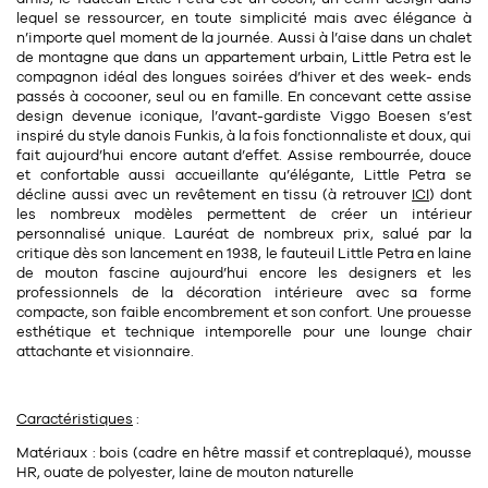
Tapis
lequel se ressourcer, en toute simplicité mais avec élégance à
Commode
n’importe quel moment de la journée. Aussi à l’aise dans un chalet
Rideau de douche
de montagne que dans un appartement urbain, Little Petra est le
Chevet
compagnon idéal des longues soirées d’hiver et des week- ends
Divers
passés à cocooner, seul ou en famille. En concevant cette assise
design devenue iconique, l’
avant-gardiste Viggo Boesen
s’est
inspiré du
style danois Funkis
, à la fois fonctionnaliste et doux, qui
35
fait aujourd’hui encore autant d’effet. Assise rembourrée, douce
bougie
et confortable aussi accueillante qu’élégante,
Little Petra se
décline aussi avec un revêtement en tissu
(à retrouver
ICI
) dont
Bougie
les nombreux modèles permettent de créer un intérieur
personnalisé unique. Lauréat de nombreux prix, salué par la
Candélabre
critique dès son lancement en
1938
, le fauteuil Little Petra en laine
de mouton fascine aujourd’hui encore les designers et les
Bougeoirs
professionnels de la décoration intérieure avec sa forme
compacte, son faible encombrement et son confort. Une prouesse
esthétique et technique intemporelle pour une lounge chair
Divers
attachante et visionnaire.
116
accessoire
Caractéristiques
:
Ma
tériaux : bois (cadre en hêtre massif et contreplaqué), mousse
HR, ouate de polyester, laine de mouton naturelle