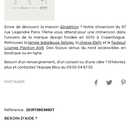
Envie de découvrir la maison
&tradition
? Notre
showroom
du
97
rue Legendre Paris 17ème
vous attend pour une immersion dans
l’univers de la marque design fondée en 2010 à Copenhague.
Retrouvez la
lampe baladeuse Setago
, la
chaise Elefy
et le
fauteuil
Lounge Pavilion AV6
. Des bijoux venus du nord accessibles en
boutique ou en ligne.
Besoin d’un renseignement, d’un conseil ou d’une idée ? N’hésitez
plus et contactez l’
équipe Blou
au
09 53 04 67 53
.
PARTAGER
Référence :
2031739034507
BESOIN D’AIDE ?