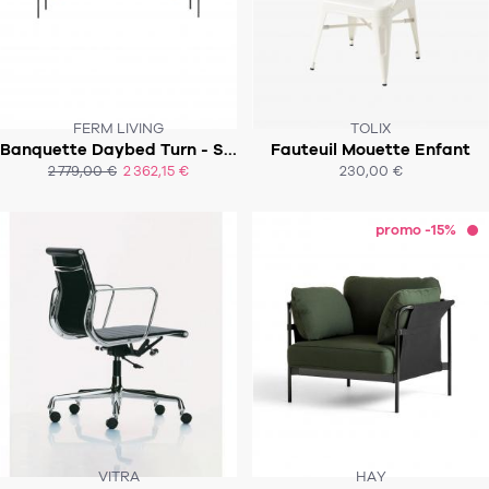
FERM LIVING
TOLIX
Banquette Daybed Turn - Sangles cuir naturel
Fauteuil Mouette Enfant
SOUS 6-8 SEMAINES
SOUS 4-6 SEMAINES
2 779,00 €
2 362,15 €
230,00 €
ACHAT EXPRESS
promo -15%
VITRA
HAY