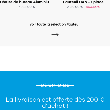
Chaise de bureau Aluminium Chair EA117
Fauteuil CAN - 1 place
SOUS 8 SEMAINES
SOUS 6 À 8 SEMAINES
4 738,00 €
2 189,00 €
1 860,65 €
voir toute la sélection Fauteuil
et en plus
La livraison est offerte dès 200 €
d’achat !