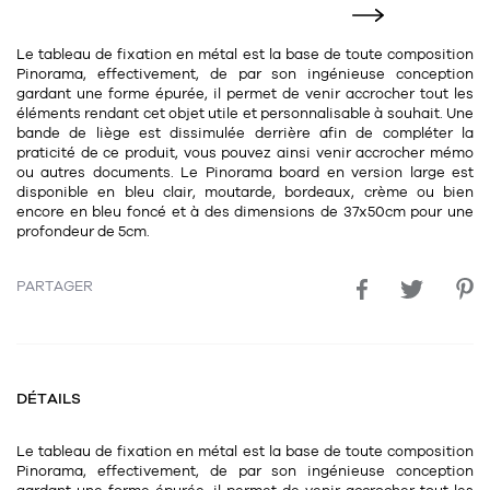
11
Rallonges
objets ludiques
Housse, étui, coque
Set de table
Boîte
Le tableau de fixation en métal est la base de toute composition
Table
Travail d'artiste
Corbeille
Tablier
Divers
Pinorama, effectivement, de par son ingénieuse conception
gardant une forme épurée, il permet de venir accrocher tout les
Table basse
éléments rendant cet objet utile et personnalisable à souhait. Une
Toile enduite au mètre
Poubelle
bande de liège est dissimulée derrière afin de compléter la
1
1
décoration
librairie
Tréteaux
praticité de ce produit, vous pouvez ainsi venir accrocher mémo
Range document
Torchon
ou autres documents. Le Pinorama board en version large est
Table d'appoint
Vases
Livre
disponible en bleu clair, moutarde, bordeaux, crème ou bien
Divers
encore en bleu foncé et à des dimensions de 37x50cm pour une
14
sel et poivre
profondeur de 5cm.
Revue
39
pour le bureau
132
textile
Divers
PARTAGER
25
divers
Chaises de bureau
Coussin
Bureau
Créature
Meuble à clapets
DÉTAILS
Literie
Plaid
Le tableau de fixation en métal est la base de toute composition
15
pour la chambre
Pinorama, effectivement, de par son ingénieuse conception