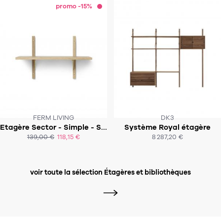
promo -15%
FERM LIVING
DK3
Etagère Sector - Simple - Small
Système Royal étagère
SOUS 4-6 SEMAINES
SOUS 6 SEMAINES
139,00 €
118,15 €
8 287,20 €
ACHAT EXPRESS
ACHAT EXPRESS
voir toute la sélection Étagères et bibliothèques