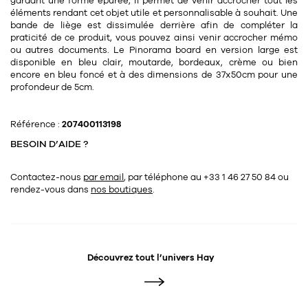
Tapis
gardant une forme épurée, il permet de venir accrocher tout les
éléments rendant cet objet utile et personnalisable à souhait. Une
Commode
bande de liège est dissimulée derrière afin de compléter la
Rideau de douche
praticité de ce produit, vous pouvez ainsi venir accrocher mémo
Chevet
ou autres documents. Le Pinorama board en version large est
Divers
disponible en bleu clair, moutarde, bordeaux, crème ou bien
encore en bleu foncé et à des dimensions de 37x50cm pour une
profondeur de 5cm.
35
bougie
Référence :
207400113198
Bougie
BESOIN D’AIDE ?
Candélabre
Contactez-nous
par email
, par téléphone au +33 1 46 27 50 84
ou
Bougeoirs
rendez-vous dans
nos boutiques
.
Divers
116
accessoire
Découvrez tout l’univers
Hay