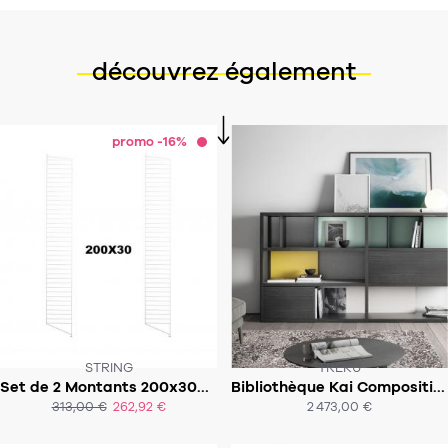
découvrez également
promo -16%
STRING
TREKU
Set de 2 Montants 200x30cm - Système String
Bibliothèque Kai Composition 1
SOUS 8- 9 SEMAINES
313,00 €
262,92 €
2 473,00 €
ACHAT EXPRESS
ACHAT EXPRESS