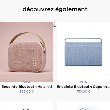
découvrez également
VIFA
VIFA
CE PRODUIT N'EST PLUS EN STOCK
CE PRODUIT N'EST PLUS EN STOCK
Enceinte Bluetooth Helsinki
Enceinte Bluetooth Copenhagen
:-(
:-(
399,00 €
750,00 €
ACHAT EXPRESS
ACHAT EXPRESS