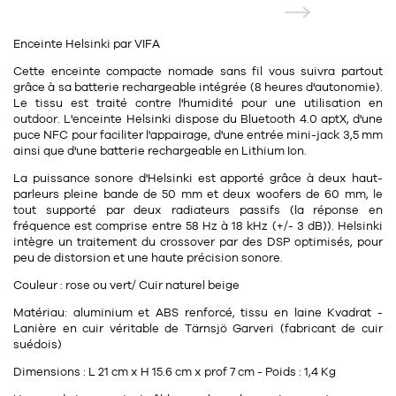
11
Rallonges
objets ludiques
Housse, étui, coque
Set de table
Boîte
Enceinte Helsinki par VIFA
Table
Travail d'artiste
Corbeille
Tablier
Divers
Cette enceinte compacte nomade sans fil vous suivra partout
Table basse
grâce à sa batterie rechargeable intégrée (8 heures d'autonomie).
Toile enduite au mètre
Poubelle
Le tissu est traité contre l'humidité pour une utilisation en
1
1
décoration
librairie
outdoor. L'enceinte Helsinki dispose du Bluetooth 4.0 aptX, d'une
Tréteaux
Range document
Torchon
puce NFC pour faciliter l'appairage, d'une entrée mini-jack 3,5 mm
ainsi que d'une batterie rechargeable en Lithium Ion.
Table d'appoint
Vases
Livre
Divers
La puissance sonore d'Helsinki est apporté grâce à deux haut-
14
sel et poivre
Revue
parleurs pleine bande de 50 mm et deux woofers de 60 mm, le
tout supporté par deux radiateurs passifs (la réponse en
39
pour le bureau
132
textile
Divers
fréquence est comprise entre 58 Hz à 18 kHz (+/- 3 dB)). Helsinki
intègre un traitement du crossover par des DSP optimisés, pour
25
divers
Chaises de bureau
peu de distorsion et une haute précision sonore.
Coussin
Couleur : rose ou vert/ Cuir naturel beige
Bureau
Créature
Matériau: aluminium et ABS renforcé, tissu en laine Kvadrat -
Meuble à clapets
Literie
Lanière en cuir véritable de Tärnsjö Garveri (fabricant de cuir
suédois)
Plaid
Dimensions : L 21 cm x H 15.6 cm x prof 7 cm - Poids : 1,4 Kg
15
pour la chambre