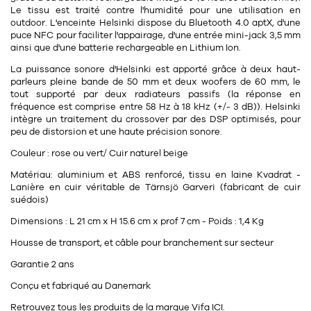
Le tissu est traité contre l'humidité pour une utilisation en
outdoor. L'enceinte Helsinki dispose du Bluetooth 4.0 aptX, d'une
puce NFC pour faciliter l'appairage, d'une entrée mini-jack 3,5 mm
ainsi que d'une batterie rechargeable en Lithium Ion.
La puissance sonore d'Helsinki est apporté grâce à deux haut-
parleurs pleine bande de 50 mm et deux woofers de 60 mm, le
tout supporté par deux radiateurs passifs (la réponse en
fréquence est comprise entre 58 Hz à 18 kHz (+/- 3 dB)). Helsinki
intègre un traitement du crossover par des DSP optimisés, pour
peu de distorsion et une haute précision sonore.
Couleur : rose ou vert/ Cuir naturel beige
Matériau: aluminium et ABS renforcé, tissu en laine Kvadrat -
Lanière en cuir véritable de Tärnsjö Garveri (fabricant de cuir
suédois)
Dimensions : L 21 cm x H 15.6 cm x prof 7 cm - Poids : 1,4 Kg
Housse de transport, et câble pour branchement sur secteur
Garantie 2 ans
Conçu et fabriqué au Danemark
Retrouvez tous les produits de la marque Vifa
ICI
.