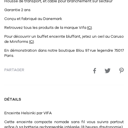
Tapis
Housse de transport, et câble pour branchement sur secteur
Commode
Garantie 2 ans
Rideau de douche
Chevet
Conçu et fabriqué au Danemark
Divers
Retrouvez tous les produits de la marque Vifa
ICI
.
Pour découvrir un buffet enceinte bluffant, jetez un oeil au Caruso
35
bougie
de Miniforms
ICI
.
En démonstration dans notre boutique Blou 97 rue legendre 75017
Bougie
Paris.
Candélabre
PARTAGER
Bougeoirs
Divers
DÉTAILS
116
accessoire
Enceinte Helsinki par VIFA
Cette enceinte compacte nomade sans fil vous suivra partout
grâce à sa batterie rechargeable intégrée (8 heures d'autonomie).