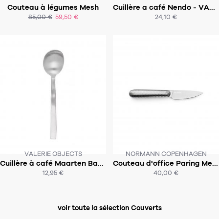
CE PRODUIT N'EST PLUS EN STOCK
Couteau à légumes Mesh
Cuillère a café Nendo - VALERIE OBJECTS
:-(
85,00 €
59,50 €
24,10 €
ACHAT EXPRESS
ACHAT EXPRESS
VALERIE OBJECTS
NORMANN COPENHAGEN
CE PRODUIT N'EST PLUS EN STOCK
Cuillère à café Maarten Baas - VALERIE OBJECTS
Couteau d'office Paring Mesh
:-(
SOUS 3 SEMAINES
12,95 €
40,00 €
ACHAT EXPRESS
ACHAT EXPRESS
voir toute la sélection Couverts