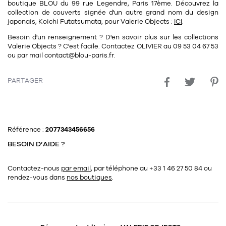
Tapis
boutique BLOU du 99 rue Legendre, Paris 17ème. Découvrez la
collection de couverts signée d'un autre grand nom du design
Commode
Rideau de douche
japonais,
Koichi Futatsumata
, pour
Valerie Objects :
ICI
.
Chevet
Besoin d'un renseignement ? D'en savoir plus sur les collections
Divers
Valerie Objects
? C'est facile. Contactez
OLIVIER
au
09 53 04 67 53
ou par mail
contact@blou-paris.fr
.
35
bougie
PARTAGER
Bougie
Candélabre
Référence :
2077343456656
Bougeoirs
BESOIN D’AIDE ?
Divers
Contactez-nous
par email
, par téléphone au +33 1 46 27 50 84
ou
rendez-vous dans
nos boutiques
.
116
accessoire