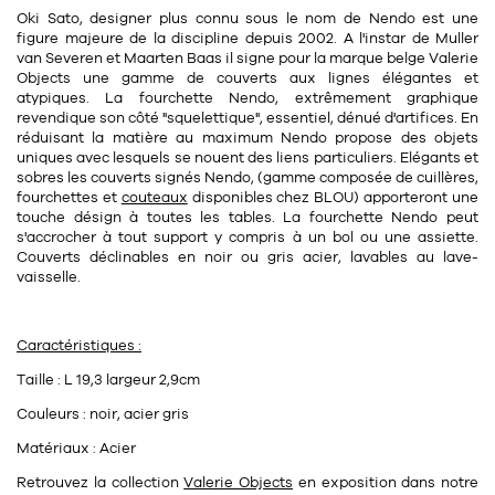
Oki Sato
, designer plus connu sous le nom de
Nendo
est une
11
Rallonges
objets ludiques
Housse, étui, coque
Set de table
Boîte
figure majeure de la discipline depuis 2002. A l'instar de
Muller
van Severen
et
Maarten Baas
il signe pour la marque belge Valerie
Table
Travail d'artiste
Corbeille
Tablier
Divers
Objects une gamme de couverts aux lignes élégantes et
atypiques. La fourchette Nendo, extrêmement graphique
Table basse
Toile enduite au mètre
Poubelle
revendique son côté "squelettique", essentiel, dénué d'artifices. En
réduisant la matière au maximum
Nendo
propose des objets
1
1
décoration
librairie
Tréteaux
uniques avec lesquels se nouent des liens particuliers. Elégants et
Range document
Torchon
sobres les couverts signés
Nendo
, (gamme composée de
cuillères,
Table d'appoint
Vases
Livre
fourchettes et
couteaux
disponibles chez BLOU) apporteront une
Divers
touche désign à toutes les tables. La fourchette Nendo peut
14
sel et poivre
Revue
s'accrocher à tout support y compris à un bol ou une assiette.
Couverts déclinables en noir ou gris acier, lavables au lave-
39
pour le bureau
132
textile
vaisselle.
Divers
25
divers
Chaises de bureau
Coussin
Caractéristiques :
Bureau
Créature
Taille : L 19,3 largeur 2,9cm
Meuble à clapets
Literie
Couleurs : noir, acier gris
Matériaux : Acier
Plaid
15
pour la chambre
Retrouvez la collection
Valerie Object
s
en exposition dans notre