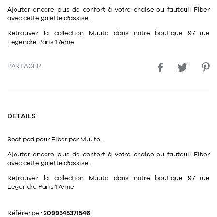
11
Rallonges
Ajouter encore plus de confort à votre chaise ou fauteuil Fiber
objets ludiques
Housse, étui, coque
Set de table
Boîte
avec cette galette d'assise.
Table
Travail d'artiste
Corbeille
Tablier
Divers
Retrouvez la collection Muuto dans notre boutique 97 rue
Legendre Paris 17ème
Table basse
Toile enduite au mètre
Poubelle
1
1
décoration
librairie
Tréteaux
PARTAGER
Range document
Torchon
Table d'appoint
Vases
Livre
Divers
14
sel et poivre
Revue
39
DÉTAILS
pour le bureau
132
textile
Divers
25
divers
Chaises de bureau
Seat pad
pour Fiber par
Muuto.
Coussin
Ajouter encore plus de confort à votre chaise ou fauteuil Fiber
Bureau
Créature
avec cette galette d'assise.
Meuble à clapets
Retrouvez la collection Muuto dans notre boutique 97 rue
Literie
Legendre Paris 17ème
Plaid
15
pour la chambre
Référence :
2099345371546