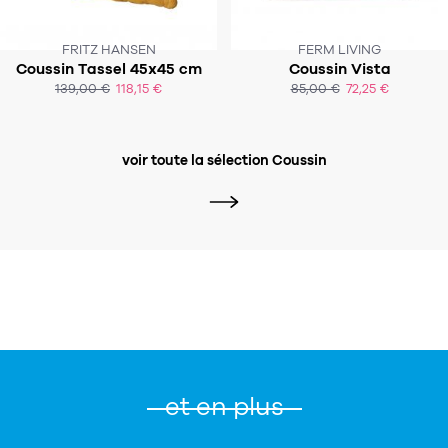
FRITZ HANSEN
FERM LIVING
CE PRODUIT N'EST PLUS EN STOCK
Coussin Tassel 45x45 cm
Coussin Vista
SOUS 3-4 SEMAINES
:-(
139,00 €
118,15 €
85,00 €
72,25 €
ACHAT EXPRESS
ACHAT EXPRESS
voir toute la sélection Coussin
et en plus