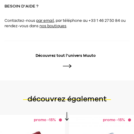
Tapis
BESOIN D’AIDE ?
Commode
Rideau de douche
Chevet
Contactez-nous
par email
, par téléphone au +33 1 46 27 50 84
ou
Divers
rendez-vous dans
nos boutiques
.
35
bougie
Découvrez tout l’univers
Muuto
Bougie
Candélabre
Bougeoirs
Divers
découvrez également
116
accessoire
promo -15%
promo -15%