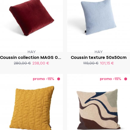
HAY
HAY
Coussin collection MAGS 09 55x48cm
Coussin texture 50x50cm
SOUS 6 À 8 SEMAINES
SOUS 2 À 3 SEMAINES
280,00 €
238,00 €
119,00 €
101,15 €
ACHAT EXPRESS
ACHAT EXPRESS
promo -15%
promo -15%