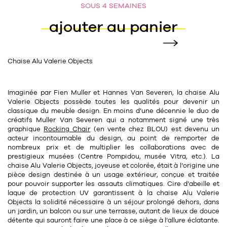
SOUS 4 SEMAINES
11
Rallonges
objets ludiques
Housse, étui, coque
Set de table
Boîte
ajouter au panier
Table
Travail d'artiste
Corbeille
Tablier
Divers
Table basse
Toile enduite au mètre
Poubelle
Chaise Alu Valerie Objects
1
1
décoration
librairie
Tréteaux
Range document
Torchon
Table d'appoint
Vases
Livre
Divers
Imaginée par
Fien Muller
et
Hannes Van Severen
, la chaise Alu
Valerie Objects possède toutes les qualités pour devenir un
14
sel et poivre
Revue
classique du meuble design. En moins d’une décennie le duo de
créatifs
Muller Van Severen
qui a notamment signé une très
39
pour le bureau
132
textile
Divers
graphique
Rocking Chair
(en vente chez BLOU) est devenu un
acteur incontournable du design, au point de remporter de
25
divers
Chaises de bureau
nombreux prix et de multiplier les collaborations avec de
Coussin
prestigieux musées (Centre Pompidou, musée Vitra, etc.). La
Bureau
chaise Alu Valerie Objects, joyeuse et colorée, était
à l’origine
une
Créature
pièce design destinée à un
usage extérieur
, conçue et traitée
pour pouvoir supporter les assauts climatiques. Cire d’abeille et
Meuble à clapets
Literie
laque de protection UV garantissent à la chaise Alu Valerie
Objects la solidité nécessaire à un séjour prolongé dehors, dans
Plaid
un jardin, un balcon ou sur une terrasse, autant de lieux de douce
15
pour la chambre
détente qui sauront faire une place à ce siège à l’allure éclatante.