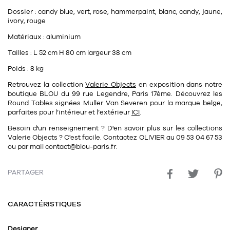
Dossier : candy blue, vert, rose, hammerpaint, blanc, candy, jaune,
ivory, rouge
Matériaux : aluminium
Tailles : L 52 cm H 80 cm largeur 38 cm
Poids : 8 kg
Retrouvez la collection
Valerie Objects
en exposition dans notre
boutique BLOU du 99 rue Legendre, Paris 17ème. Découvrez les
Round Tables
signées
Muller Van Severen
pour la marque belge,
parfaites pour l’intérieur et l’extérieur
ICI
.
Besoin d'un renseignement ? D'en savoir plus sur les collections
Valerie Objects
? C'est facile. Contactez
OLIVIER
au
09 53 04 67 53
ou par mail
contact@blou-paris.fr
.
PARTAGER
CARACTÉRISTIQUES
Designer