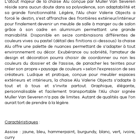
Tapis
L’atout majeur de la chaise Alu conçue par
Muller Van Severen
réside sans aucun doute dans sa
polyvalence,
son adaptabilité et
Commode
Rideau de douche
sa grande fonctionnalité. Légère, l’Alu chair Valerie Objects a
forcé le destin, s’est affranchie des frontières
extérieur/intérieur
Chevet
pour finalement devenir un meuble de salle à manger ou de salon
Divers
grâce à son
cadre en aluminium
permettant une grande
maniabilité.
Disponible en
seize combinaisons différentes de
couleurs
vives ou pastel (détail des finitions ci-dessous) la chaise
35
bougie
Alu offre une palette de nuances permettant de s’adapter à tout
environnement ou décor. Exubérance ou sobriété, l’amateur de
design et décoration pourra choisir de coordonner ou non les
Bougie
couleurs du dossier et de l’assise, de panacher les teintes pour
créer son propre « paysage de couleurs » selon l’expression de ses
Candélabre
créateurs.
Ludique
et pratique, conçue pour meubler espaces
extérieurs et intérieurs, la chaise Alu Valerie Objects s’adapte à
Bougeoirs
tout et à tous et s’invite partout. Graphique, élégante,
personnalisable et facilement transportable l’Alu chair signée
Divers
Muller Van Severen
n’a pas de limites. Autant de qualités que l’on
aurait tort de prendre à la légère.
116
accessoire
Caractéristiques
:
Assise : jaune, bleu, hammerpaint, burgundy, blanc, vert, ivoire,
curry