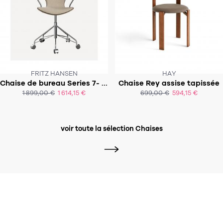
FRITZ HANSEN
HAY
Chaise de bureau Series 7- Modèle 3217 - tapissage avant
Chaise Rey assise tapissée
SOUS 6 À 8 SEMAINE
SOUS 6 - 10 SEMAINES !
1 899,00 €
1 614,15 €
699,00 €
594,15 €
ACHAT EXPRESS
voir toute la sélection Chaises