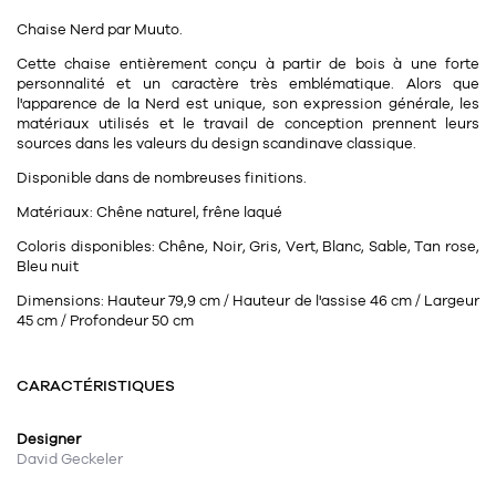
Tapis
Commode
Chaise
Nerd
par
Muuto.
Rideau de douche
Cette chaise entièrement conçu à partir de bois à une forte
Chevet
personnalité et un caractère très emblématique. Alors que
Divers
l'apparence de la Nerd est unique, son expression générale, les
matériaux utilisés et le travail de conception prennent leurs
sources dans les valeurs du design scandinave classique.
35
bougie
Disponible dans de nombreuses finitions.
Bougie
Matériaux:
Chêne naturel, frêne laqué
Coloris disponibles:
Chêne, Noir, Gris, Vert, Blanc, Sable, Tan rose,
Candélabre
Bleu nuit
Bougeoirs
Dimensions:
Hauteur 79,9 cm / Hauteur de l'assise 46 cm / Largeur
45 cm / Profondeur 50 cm
Divers
CARACTÉRISTIQUES
116
accessoire
Designer
David Geckeler