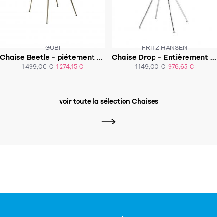
GUBI
FRITZ HANSEN
Chaise Beetle - piétement conic - intérieur tapissé - extérieur bois
Chaise Drop - Entièrement tapissée
SOUS 5 - 8 SEMAINES
SOUS 8-9 SEMAINES
1 499,00 €
1 274,15 €
1 149,00 €
976,65 €
ACHAT EXPRESS
voir toute la sélection Chaises