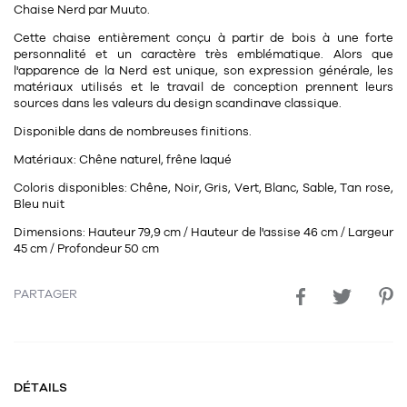
Chaise
Nerd
par
Muuto.
11
Rallonges
objets ludiques
Housse, étui, coque
Set de table
Boîte
Cette chaise entièrement conçu à partir de bois à une forte
Table
personnalité et un caractère très emblématique. Alors que
Travail d'artiste
Corbeille
Tablier
Divers
l'apparence de la Nerd est unique, son expression générale, les
matériaux utilisés et le travail de conception prennent leurs
Table basse
Toile enduite au mètre
Poubelle
sources dans les valeurs du design scandinave classique.
1
1
décoration
librairie
Tréteaux
Range document
Torchon
Disponible dans de nombreuses finitions.
Table d'appoint
Vases
Livre
Matériaux:
Chêne naturel, frêne laqué
Divers
14
Coloris disponibles:
Chêne, Noir, Gris, Vert, Blanc, Sable, Tan rose,
sel et poivre
Revue
Bleu nuit
39
pour le bureau
132
textile
Divers
Dimensions:
Hauteur 79,9 cm / Hauteur de l'assise 46 cm / Largeur
45 cm / Profondeur 50 cm
25
divers
Chaises de bureau
Coussin
PARTAGER
Bureau
Créature
Meuble à clapets
Literie
Plaid
DÉTAILS
15
pour la chambre