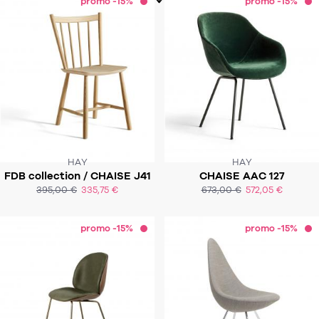
promo -15%
promo -15%
HAY
HAY
FDB collection / CHAISE J41
CHAISE AAC 127
SOUS 4-6 SEMAINES
SOUS 6-8 SEMAINES
395,00 €
335,75 €
673,00 €
572,05 €
ACHAT EXPRESS
ACHAT EXPRESS
promo -15%
promo -15%