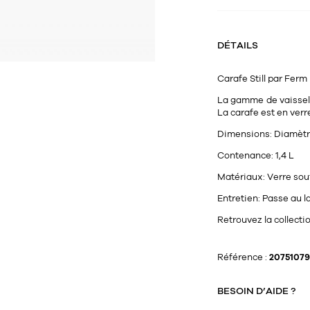
DÉTAILS
Carafe
Still
par
Ferm 
La gamme de vaissell
La carafe est en ver
Dimensions:
Diamètre
Contenance:
1,4 L
Matériaux:
Verre sou
Entretien:
Passe au la
Retrouvez la collecti
Référence :
20751079
BESOIN D’AIDE ?