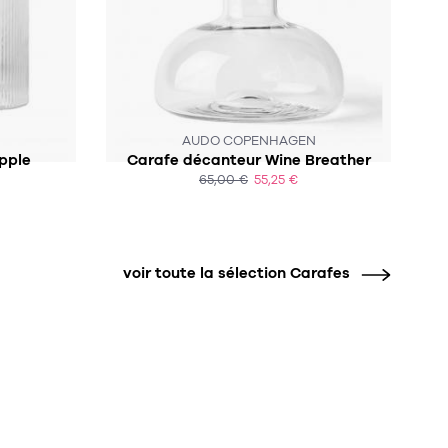
CE PRODUIT N'EST PLUS EN STOCK :-(
AUDO COPENHAGEN
ipple
Carafe décanteur Wine Breather
65,00 €
55,25 €
ACHAT EXPRESS
voir toute la sélection Carafes