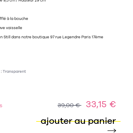
 9,5 cm / Hauteur 29 cm
fflé à la bouche
ve vaisselle
on Still dans notre boutique 97 rue Legendre Paris 17ème
 :
Transparent
33,15 €
39,00 €
S
ajouter au panier