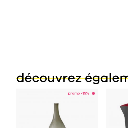
découvrez égale
promo -15%