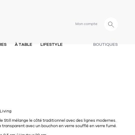
Mon compte
RES
À TABLE
LIFESTYLE
BOUTIQUES
Living
 Still mélange le côté traditionnel avec des lignes modernes.
re transparent avec un bouchon en verre soufflé en verre fumé.