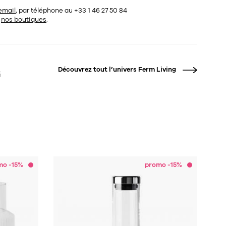
email
, par téléphone au +33 1 46 27 50 84
s
nos boutiques
.
Découvrez tout l’univers
Ferm Living
mo -15%
promo -15%