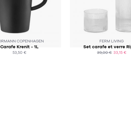
SUR COMMANDE
ORMANN COPENHAGEN
FERM LIVING
Carafe Krenit - 1L
Set carafe et verre R
53,50 €
39,00 €
33,15 €
ACHAT EXPRESS
ACHAT EXPRESS