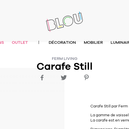
NS
OUTLET
DÉCORATION
MOBILIER
LUMINAI
|
FERM LIVING
Carafe Still
Carafe
Still
par
Ferm 
La gamme de vaisselle
La carafe est en ver