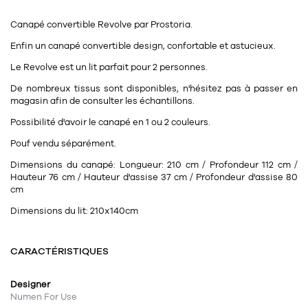
Tapis
Commode
Canapé convertible
Revolve
par
Prostoria.
Rideau de douche
Chevet
Enfin un canapé convertible design, confortable et astucieux.
Divers
Le Revolve est un lit parfait pour 2 personnes.
De nombreux tissus sont disponibles, n'hésitez pas à passer en
35
bougie
magasin afin de consulter les échantillons.
Possibilité d'avoir le canapé en 1 ou 2 couleurs.
Bougie
Pouf vendu séparément.
Candélabre
Dimensions du canapé:
Longueur: 210 cm / Profondeur 112 cm /
Hauteur 76 cm / Hauteur d'assise 37 cm / Profondeur d'assise 80
Bougeoirs
cm
Divers
Dimensions du lit:
210x140cm
CARACTÉRISTIQUES
116
accessoire
Designer
Numen For Use