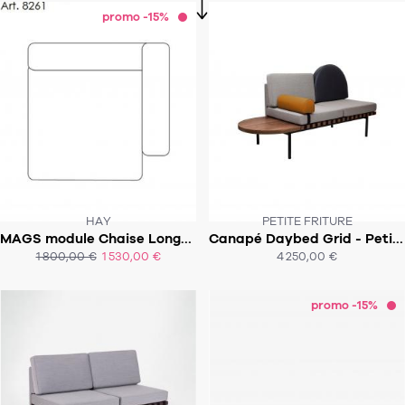
promo -15%
HAY
PETITE FRITURE
MAGS module Chaise Longue wide 8261 (right armrest)
Canapé Daybed Grid - Petite Friture
SUR COMMANDE
SOUS 6-8 SEMAINES
1 800,00 €
1 530,00 €
4 250,00 €
ACHAT EXPRESS
promo -15%