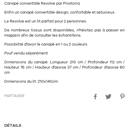
Canapé convertible
Revolve
par
Prostoria.
11
Rallonges
objets ludiques
Housse, étui, coque
Set de table
Boîte
Enfin un canapé convertible design, confortable et astucieux.
Table
Travail d'artiste
Corbeille
Tablier
Divers
Le Revolve est un lit parfait pour 2 personnes.
Table basse
Toile enduite au mètre
Poubelle
De nombreux tissus sont disponibles, n'hésitez pas à passer en
magasin afin de consulter les échantillons.
1
1
décoration
librairie
Tréteaux
Range document
Torchon
Possibilité d'avoir le canapé en 1 ou 2 couleurs.
Table d'appoint
Vases
Livre
Divers
Pouf vendu séparément.
14
sel et poivre
Revue
Dimensions du canapé:
Longueur: 210 cm / Profondeur 112 cm /
Hauteur 76 cm / Hauteur d'assise 37 cm / Profondeur d'assise 80
39
pour le bureau
132
textile
cm
Divers
25
divers
Dimensions du lit:
210x140cm
Chaises de bureau
Coussin
Bureau
Créature
PARTAGER
Meuble à clapets
Literie
Plaid
15
pour la chambre
DÉTAILS