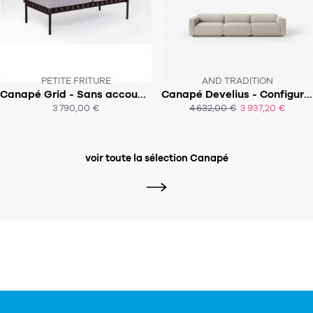
PETITE FRITURE
AND TRADITION
Canapé Grid - Sans accoudoirs et coussin rectangulaires - 2 places
Canapé Develius - Configuration D
SOUS 6-8 SEMAINES
SOUS 8 SEMAINES
3 790,00 €
4 632,00 €
3 937,20 €
ACHAT EXPRESS
ACHAT EXPRESS
voir toute la sélection Canapé