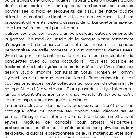
Tapis
ou de travail un
endroit
unique et inspirant. Les 8 modules Studio
dotés d’un cadre en contreplaqué, rembourrés de mousse
Commode
polymérisée à froid et recouverts de tissus de haute qualité
Rideau de douche
offrent un confort optimal en toutes circonstances tout en
Chevet
proposant différents types d’assises, de la banquette simple au
Divers
sofa incurvé en passant par l’ottoman.
Utilisés seuls ou connectés à un ou plusieurs autres éléments de
la gamme, les modules Studio de la marque Norr11 permettent
35
bougie
d’imaginer et de concevoir un sofa sur mesure, un canapé
personnalisé de taille modeste ou aux ambitions démesurées.
Grand serpent ondulant, module circulaire ou combinaison de
Bougie
banquettes avec ou sans accoudoirs : tout est possible et
facilement réalisable grâce à la modularité du système d’assises
Candélabre
design Studio imaginé par Kristian Sofus Hansen et Tommy
Hyldahl pour la marque danoise Norr11. Reconnaissable à ses
Bougeoirs
courbes organiques, cette collection qui comprend notamment le
canapé Studio 1
(en vente chez Blou) possède un style intemporel
Divers
lui permettant d’intégrer une grande variété d’intérieurs, qu’ils
soient d’inspiration classique ou tendance.
Le nombre élevé de déclinaisons proposées par Norr11 pour son
catalogue offre de nombreuses opportunités décoratives et
116
accessoire
permet d’imaginer un intérieur à la hauteur de ses ambitions et
envies. Modules de canapés pour projets résidentiels,
professionnels ou hôteliers, ils séduisent par leur polyvalence, leur
flexibilité, la qualité exceptionnelle de leurs matériaux et le soin