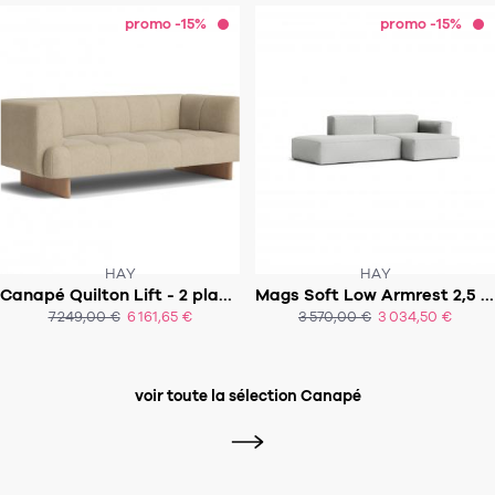
promo -15%
promo -15%
HAY
HAY
Canapé Quilton Lift - 2 places
Mags Soft Low Armrest 2,5 Seater comb. 3
SOUS 5-7 SEMAINES
SOUS 6 À 8 SEMAINES
7 249,00 €
6 161,65 €
3 570,00 €
3 034,50 €
ACHAT EXPRESS
ACHAT EXPRESS
voir toute la sélection Canapé