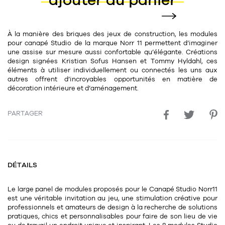
ajouter au panier
11
Rallonges
objets ludiques
Housse, étui, coque
Set de table
Boîte
Table
Travail d'artiste
Corbeille
Tablier
Divers
À la manière des briques des jeux de construction, les modules
pour canapé Studio de la marque Norr 11 permettent d’imaginer
Table basse
une assise sur mesure aussi confortable qu’élégante. Créations
Toile enduite au mètre
Poubelle
design signées Kristian Sofus Hansen et Tommy Hyldahl, ces
1
1
décoration
librairie
Tréteaux
éléments à utiliser individuellement ou connectés les uns aux
Range document
Torchon
autres offrent d’incroyables opportunités en matière de
Table d'appoint
Vases
Livre
décoration intérieure et d’aménagement.
Divers
14
sel et poivre
Revue
PARTAGER
39
pour le bureau
132
textile
Divers
25
divers
Chaises de bureau
Coussin
Bureau
DÉTAILS
Créature
Meuble à clapets
Literie
Le large panel de modules proposés pour le Canapé Studio Norr11
est une véritable invitation au jeu, une stimulation créative pour
Plaid
professionnels et amateurs de design à la recherche de solutions
15
pour la chambre
pratiques, chics et personnalisables pour faire de son lieu de vie