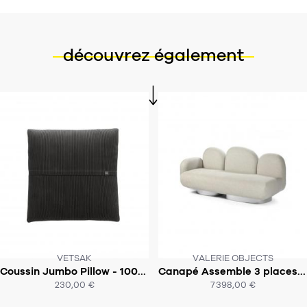
découvrez également
VETSAK
VALERIE OBJECTS
FABRIQUÉ À LA COMMANDE SOUS
Coussin Jumbo Pillow - 100x100cm - Vetsak
Canapé Assemble 3 places avec un accoudoir
SOUS 6-8 SEMAINES
10-12 SEMAINES
230,00 €
7 398,00 €
ACHAT EXPRESS
ACHAT EXPRESS