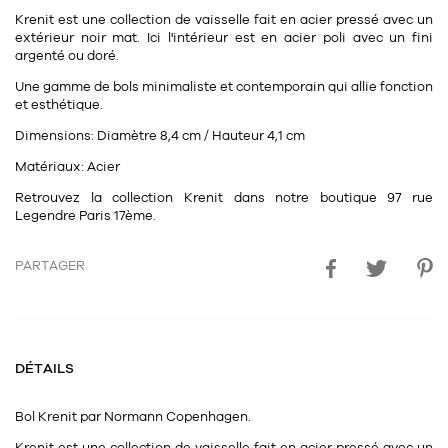
11
Rallonges
Krenit est une collection de vaisselle fait en acier pressé avec un
objets ludiques
Housse, étui, coque
Set de table
Boîte
extérieur noir mat. Ici l'intérieur est en acier poli avec un fini
argenté ou doré.
Table
Travail d'artiste
Corbeille
Tablier
Divers
Une gamme de bols minimaliste et contemporain qui allie fonction
Table basse
Toile enduite au mètre
Poubelle
et esthétique.
1
1
décoration
librairie
Dimensions:
Diamètre 8,4 cm / Hauteur 4,1 cm
Tréteaux
Range document
Torchon
Matériaux:
Acier
Table d'appoint
Vases
Livre
Divers
Retrouvez la collection Krenit dans notre boutique 97 rue
14
sel et poivre
Revue
Legendre Paris 17ème.
39
pour le bureau
132
textile
Divers
PARTAGER
25
divers
Chaises de bureau
Coussin
Bureau
Créature
Meuble à clapets
DÉTAILS
Literie
Plaid
Bol
Krenit
par
Normann Copenhagen.
15
pour la chambre