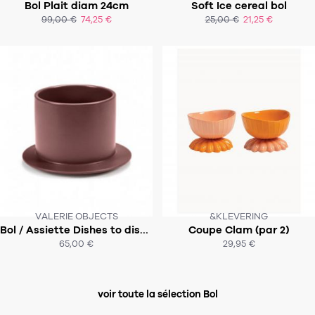
Bol Plait diam 24cm
Soft Ice cereal bol
SOUS 3 À 5 SEMAINES
99,00 €
74,25 €
25,00 €
21,25 €
ACHAT EXPRESS
ACHAT EXPRESS
VALERIE OBJECTS
&KLEVERING
Bol / Assiette Dishes to dishes high - VALERIE OBJECTS
Coupe Clam (par 2)
SUR COMMANDE
65,00 €
29,95 €
ACHAT EXPRESS
ACHAT EXPRESS
voir toute la sélection Bol