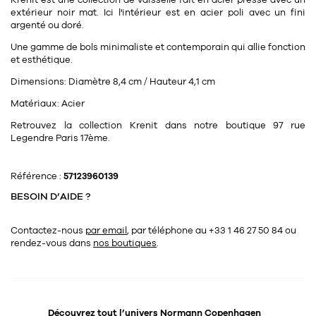
Krenit est une collection de vaisselle fait en acier pressé avec un
Tapis
extérieur noir mat. Ici l'intérieur est en acier poli avec un fini
Commode
argenté ou doré.
Rideau de douche
Chevet
Une gamme de bols minimaliste et contemporain qui allie fonction
Divers
et esthétique.
Dimensions:
Diamètre 8,4 cm / Hauteur 4,1 cm
35
bougie
Matériaux:
Acier
Retrouvez la collection Krenit dans notre boutique 97 rue
Bougie
Legendre Paris 17ème.
Candélabre
Référence :
57123960139
Bougeoirs
BESOIN D’AIDE ?
Divers
Contactez-nous
par email
, par téléphone au +33 1 46 27 50 84
ou
rendez-vous dans
nos boutiques
.
116
accessoire
Découvrez tout l’univers
Normann Copenhagen