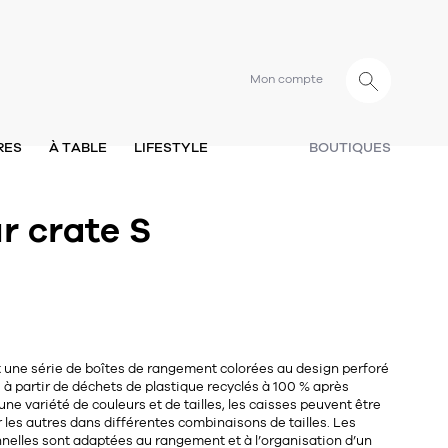
Mon compte
RES
À TABLE
LIFESTYLE
BOUTIQUES
r crate S
 une série de boîtes de rangement colorées au design perforé
s à partir de déchets de plastique recyclés à 100 % après
 variété de couleurs et de tailles, les caisses peuvent être
 les autres dans différentes combinaisons de tailles. Les
nnelles sont adaptées au rangement et à l’organisation d’un