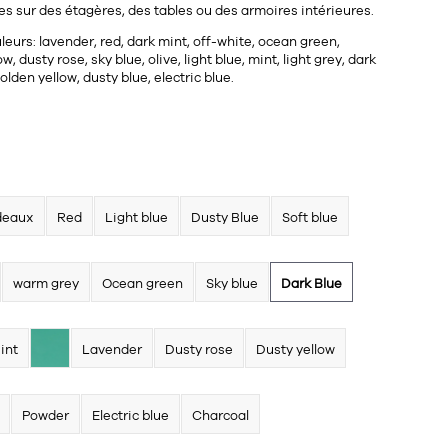
cles sur des étagères, des tables ou des armoires intérieures.
leurs: lavender, red, dark mint, off-white, ocean green,
w, dusty rose, sky blue, olive, light blue, mint, light grey, dark
olden yellow, dusty blue, electric blue.
deaux
Red
Light blue
Dusty Blue
Soft blue
warm grey
Ocean green
Sky blue
Dark Blue
int
Lavender
Dusty rose
Dusty yellow
Powder
Electric blue
Charcoal