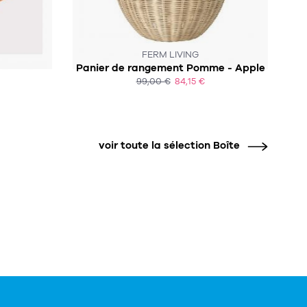
CE PRODUIT N'EST PLUS EN STOCK :-(
FERM LIVING
Panier de rangement Pomme - Apple
99,00 €
84,15 €
ACHAT EXPRESS
voir toute la sélection Boîte