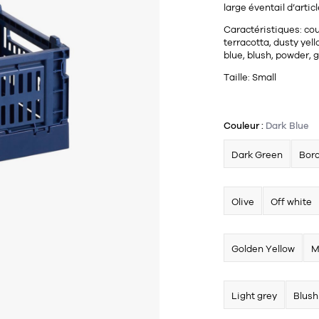
large éventail d’arti
Caractéristiques: cou
terracotta, dusty yello
blue, blush, powder, g
Taille: Small
Couleur :
Dark Blue
Dark Green
Bor
Olive
Off white
Golden Yellow
M
Light grey
Blush