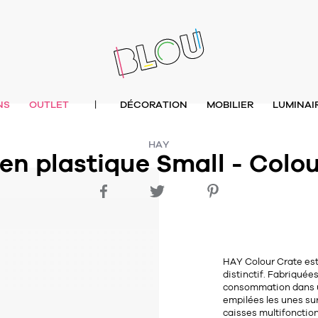
NS
OUTLET
DÉCORATION
MOBILIER
LUMINAI
|
HAY
en plastique Small - Colou
HAY Colour Crate est
distinctif. Fabriquée
consommation dans une
empilées les unes sur
caisses multifonctio