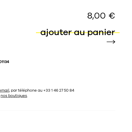
8,00 €
ajouter au panier
01134
email
, par téléphone au +33 1 46 27 50 84
s
nos boutiques
.