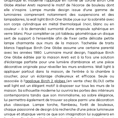
Graphique et moderne l’applique en forme de torche Birch One
11
Rallonges
Globe Atelier Areti reprend le motif de l’écorce de
bouleau
dont
objets ludiques
Housse, étui, coque
Set de table
Boîte
elle s’inspire. Lampe murale design issue d’une gamme de
luminaires comprenant notamment des suspensions et des
Table
Travail d'artiste
Corbeille
Tablier
Divers
lampadaires, la wall light Birch One Globe joue sur la sobriété avec
son corps cylindrique en
métal thermolaqué
(noir, blanc ou en
Table basse
Toile enduite au mètre
Poubelle
couleur – à la demande) surmonté d’une ampoule sphérique en
verre blanc. Pour compléter ce joli tableau géométrique un disque
1
1
décoration
librairie
Tréteaux
Range document
Torchon
sert de support à l’ensemble afin de fixer cette délicate petite
lampe charmante aux murs de la maison. Tachetée de traits
Table d'appoint
Vases
Livre
blancs l’applique Birch One Globe assume une certaine parenté
Divers
avec les années 1980. Luminaire mural design, l’applique Birch
14
sel et poivre
Revue
One Globe éditée par la maison Areti est à la fois une solution
d’éclairage parfaite pour une
lumière d’ambiance
et une pièce
39
pour le bureau
132
textile
Divers
décorative originale pour réveiller les murs endormis. Wall light à
appliquer partout dans la maison, de l’entrée à la chambre à
25
divers
Chaises de bureau
coucher, pour un éclairage chaleureux et efficace. Seule ou
Coussin
associée à l’
applique Birch 2 globes
(en vente chez BLOU) cette
Bureau
wall light est un élégant motif à disposer sur tous les murs de la
Créature
maison. Sa silhouette moderne lui ouvrira les portes des intérieurs
contemporains tandis que son
minimalisme
, sa
sobre élégance
,
Meuble à clapets
Literie
lui permettra également de trouver sa place parmi une décoration
plus classique. Lampe torche, flambeau, forêt de bouleaux,
Plaid
chaque passionné de design à la recherche d’une pièce lumineuse
15
pour la chambre
unique et atypique verra ce que son imagination lui suggèrera en