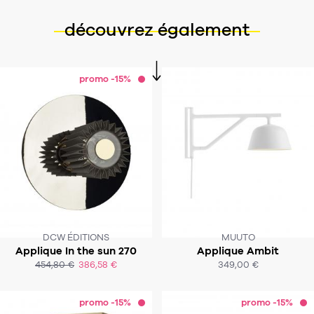
découvrez également
promo -15%
DCW ÉDITIONS
MUUTO
Applique In the sun 270
Applique Ambit
SOUS 3 À 4 SEMAINES
SOUS 3-4 SEMAINES
454,80 €
386,58 €
349,00 €
ACHAT EXPRESS
ACHAT EXPRESS
promo -15%
promo -15%