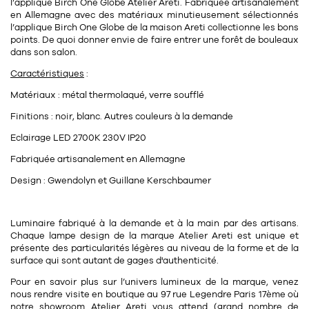
Tapis
l’applique Birch One Globe Atelier Areti. Fabriquée artisanalement
en Allemagne avec des matériaux minutieusement sélectionnés
Commode
Rideau de douche
l’applique Birch One Globe de la maison Areti collectionne les bons
points. De quoi donner envie de faire entrer une forêt de bouleaux
Chevet
dans son salon.
Divers
Caractéristiques
:
Matériaux : métal thermolaqué, verre soufflé
35
bougie
Finitions : noir, blanc. Autres couleurs à la demande
Bougie
Eclairage LED 2700K 230V IP20
Candélabre
Fabriquée artisanalement en Allemagne
Design : Gwendolyn et Guillane Kerschbaumer
Bougeoirs
Divers
Luminaire fabriqué à la demande et à la main par des artisans.
Chaque lampe design de la marque Atelier Areti est unique et
présente des particularités légères au niveau de la forme et de la
116
accessoire
surface qui sont autant de gages d'authenticité.
Pour en savoir plus sur l’univers lumineux de la marque, venez
nous rendre visite en boutique au
97 rue Legendre Paris 17ème
où
notre
showroom
Atelier Areti
vous attend (grand nombre de