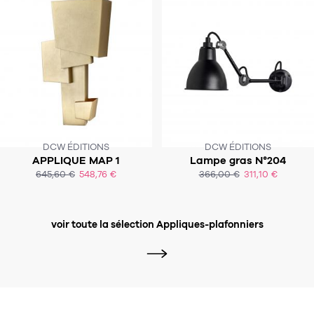
DCW ÉDITIONS
DCW ÉDITIONS
APPLIQUE MAP 1
Lampe gras N°204
SOUS 2 À 3 SEMAINES
SOUS 2 À 3 SEMAINES
645,60 €
548,76 €
366,00 €
311,10 €
ACHAT EXPRESS
ACHAT EXPRESS
voir toute la sélection Appliques-plafonniers