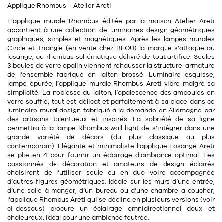
Applique Rhombus – Atelier Areti
11
Rallonges
objets ludiques
Housse, étui, coque
Set de table
Boîte
L’applique murale Rhombus éditée par la maison Atelier Areti
Table
appartient à une collection de luminaires design géométriques
Travail d'artiste
Corbeille
Tablier
Divers
graphiques
, simples et magnétiques. Après les lampes murales
Circle
et
Triangle
(en vente chez BLOU) la marque s’attaque au
Table basse
Toile enduite au mètre
Poubelle
losange, au rhombus schématique délivré de tout artifice. Seules
1
1
décoration
librairie
3
boules de verre opalin
viennent rehausser la structure-armature
Tréteaux
Range document
Torchon
de l’ensemble fabriqué en
laiton brossé
. Luminaire esquisse,
lampe épurée, l’applique murale Rhombus Areti vibre malgré sa
Table d'appoint
Vases
Livre
Divers
simplicité. La noblesse du laiton, l’opalescence des ampoules en
verre soufflé, tout est délicat et parfaitement à sa place dans ce
14
sel et poivre
Revue
luminaire mural design fabriqué à la demande en Allemagne par
39
pour le bureau
des
artisans
talentueux et inspirés. La sobriété de sa ligne
132
textile
Divers
permettra à la lampe Rhombus wall light de s’intégrer dans une
grande variété de décors (du plus classique au plus
25
divers
Chaises de bureau
Coussin
contemporain). Elégante et minimaliste l’applique Losange Areti
se plie en 4 pour fournir un éclairage d’ambiance optimal. Les
Bureau
passionnés de décoration et amateurs de design éclairés
Créature
choisiront de l’utiliser seule ou en duo voire accompagnée
Meuble à clapets
d’autres figures géométriques. Idéale sur les murs d’une entrée,
Literie
d’une salle à manger, d’un bureau ou d’une chambre à coucher,
l’applique Rhombus Areti qui se décline en plusieurs versions (voir
Plaid
ci-dessous) procure un éclairage omnidirectionnel doux et
15
pour la chambre
chaleureux, idéal pour une ambiance feutrée.