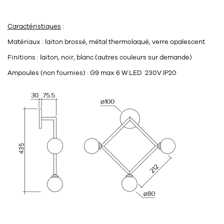
Tapis
Commode
Rideau de douche
Caractéristiques
:
Chevet
Divers
Matériaux : laiton brossé, métal thermolaqué, verre opalescent
Finitions : laiton, noir, blanc (autres couleurs sur demande)
35
bougie
Ampoules (non fournies) : G9 max 6 W LED
230V IP20
Bougie
Candélabre
Bougeoirs
Divers
116
accessoire