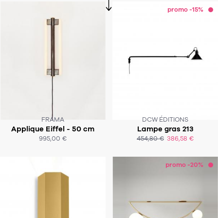
promo -15%
FRAMA
DCW ÉDITIONS
Applique Eiffel - 50 cm
Lampe gras 213
SOUS 4-5 SEMAINES
SOUS 2 À 3 SEMAINES
995,00 €
454,80 €
386,58 €
ACHAT EXPRESS
ACHAT EXPRESS
promo -20%