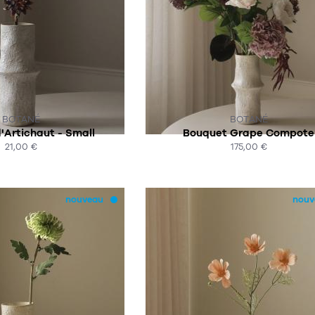
R COMMANDE
SUR COMMANDE
BOTANÉ
BOTANÉ
'Artichaut - Small
Bouquet Grape Compote
21,00 €
175,00 €
HAT EXPRESS
ACHAT EXPRESS
nouveau
nouv