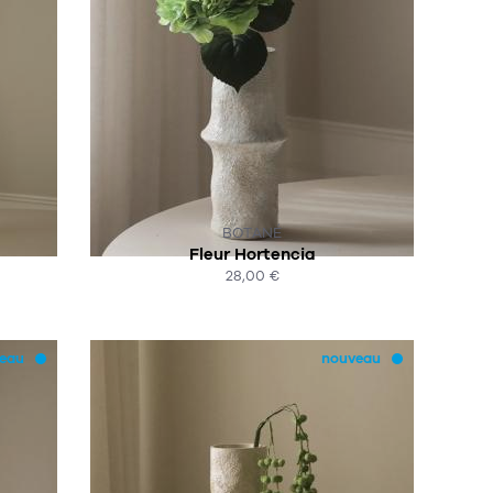
SUR COMMANDE
BOTANÉ
Fleur Hortencia
28,00 €
ACHAT EXPRESS
eau
nouveau