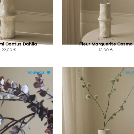
R COMMANDE
SUR COMMANDE
BOTANÉ
BOTANÉ
mi Cactus Dahlia
Fleur Marguerite Cosmo
22,00 €
13,00 €
HAT EXPRESS
ACHAT EXPRESS
nouveau
nouv