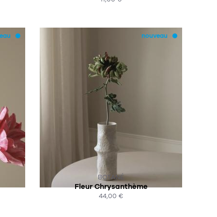
ACHAT EXPRESS
eau
nouveau
SUR COMMANDE
BOTANÉ
Fleur Chrysanthème
44,00 €
ACHAT EXPRESS