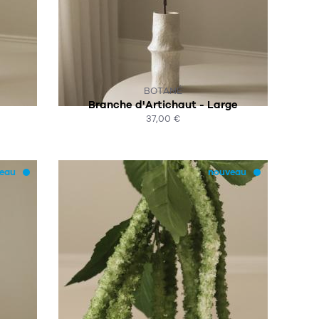
SUR COMMANDE
BOTANÉ
Branche d'Artichaut - Large
37,00 €
ACHAT EXPRESS
eau
nouveau