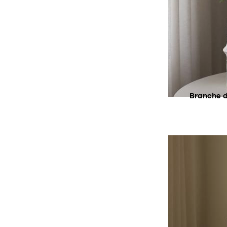
SU
Branche d
AC