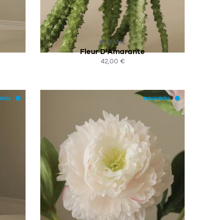
SUR COMMANDE
BOTANÉ
Fleur D'Amarante
42,00 €
ACHAT EXPRESS
eau
nouveau