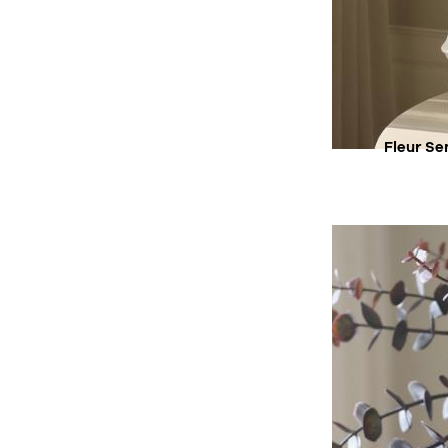
SU
Fleur Se
AC