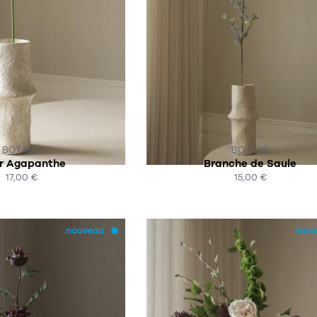
R COMMANDE
SUR COMMANDE
BOTANÉ
BOTANÉ
ur Agapanthe
Branche de Saule
17,00 €
15,00 €
HAT EXPRESS
ACHAT EXPRESS
nouveau
nouv