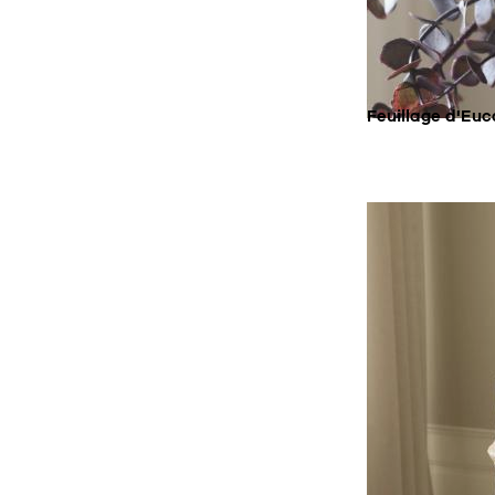
SU
AC