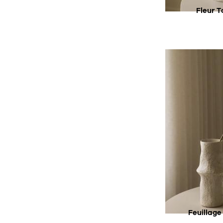
Fleur T
AC
SU
Feuillage