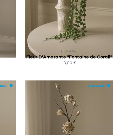
SUR COMMANDE
BOTANÉ
Fleur D'Amarante "Fontaine de Corail"
13,00 €
ACHAT EXPRESS
eau
nouveau