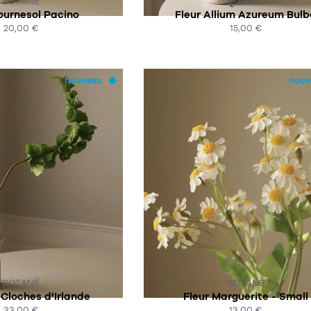
BOTANÉ
BOTANÉ
ournesol Pacino
Fleur Allium Azureum Bulb
20,00 €
15,00 €
HAT EXPRESS
ACHAT EXPRESS
nouveau
nouv
R COMMANDE
SUR COMMANDE
BOTANÉ
BOTANÉ
 Cloches d'Irlande
Fleur Marguerite - Small
33,00 €
13,00 €