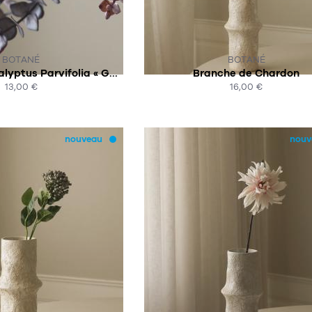
R COMMANDE
SUR COMMANDE
BOTANÉ
BOTANÉ
Feuillage d'Eucalyptus Parvifolia « Gunnii »
Branche de Chardon
13,00 €
16,00 €
HAT EXPRESS
ACHAT EXPRESS
nouveau
nouv