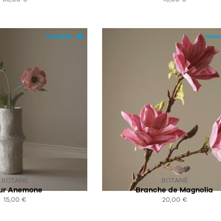
HAT EXPRESS
ACHAT EXPRESS
nouveau
nouv
R COMMANDE
SUR COMMANDE
BOTANÉ
BOTANÉ
eur Anemone
Branche de Magnolia
15,00 €
20,00 €
HAT EXPRESS
ACHAT EXPRESS