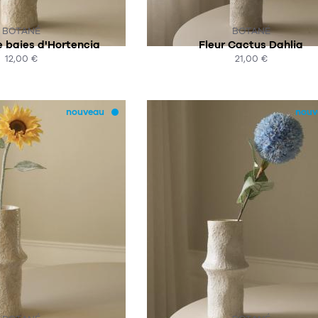
R COMMANDE
SUR COMMANDE
BOTANÉ
BOTANÉ
 baies d'Hortencia
Fleur Cactus Dahlia
12,00 €
21,00 €
HAT EXPRESS
ACHAT EXPRESS
nouveau
nouv
R COMMANDE
SUR COMMANDE