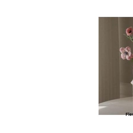
AC
SU
Fl
AC