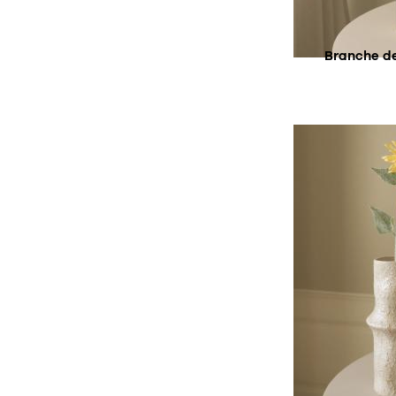
SU
Branche de
AC
SU