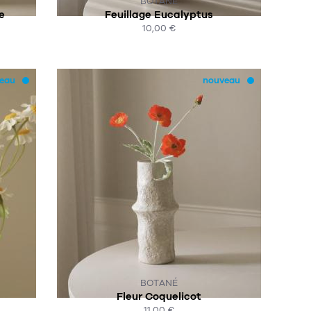
BOTANÉ
e
Feuillage Eucalyptus
10,00 €
ACHAT EXPRESS
eau
nouveau
SUR COMMANDE
BOTANÉ
Fleur Coquelicot
11,00 €