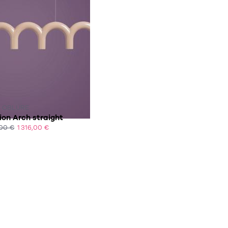
 2-3 SEMAINES
OBLURE
on Arch straight
,00 €
1 316,00 €
HAT EXPRESS