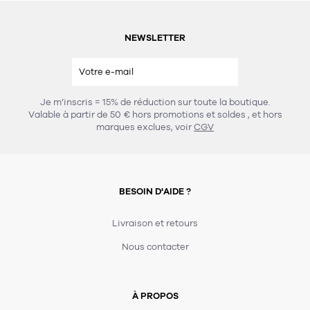
11
Rallonges
objets ludiques
Housse, étui, coque
Set de table
Boîte
NEWSLETTER
Table
Travail d'artiste
Corbeille
Tablier
Divers
Table basse
Toile enduite au mètre
Poubelle
1
1
décoration
librairie
Tréteaux
Range document
Torchon
Je m’inscris = 15% de réduction sur toute la boutique.
Valable à partir de 50 € hors promotions et soldes
, et hors
Table d'appoint
Vases
Livre
Divers
marques exclues, voir
CGV
14
sel et poivre
Revue
39
pour le bureau
132
textile
Divers
BESOIN D'AIDE ?
25
divers
Chaises de bureau
Coussin
Livraison et retours
Bureau
Créature
Nous contacter
Meuble à clapets
Literie
Plaid
15
À PROPOS
pour la chambre