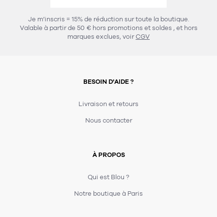
456
chaises et tabourets
T-shirts et polos
Portemanteau
Réveil radio
Verre
3
Je m’inscris = 15% de réduction sur toute la boutique.
spots
Chaises
Valable à partir de 50 € hors promotions et soldes
, et hors
Divers
Maille
Miroir
marques exclues, voir
CGV
49
pour le service
Tabouret
Montre
301
lampes à poser
132
7
accessoires
florale
Accessoires
Carafes
Lampadaire
23
papeterie
BESOIN D'AIDE ?
Parapluie
Plat
Bac
308
Lampes de table
meubles de rangement
Plateau
Agenda
Plante
Divers
Livraison et retours
Buffets, enfilades et armoires
Carnet-cahier
Accessoires
Saladier
Pot
Nous contacter
17
accessoires
Vestiaire
Montres
Carte
Vase
Ampoule
6
textile
Accessoires
À PROPOS
Masking tape
Divers
Sacs
Étagères et bibliothèques
Manique
Petite maroquinerie
Stylo
Qui est Blou ?
82
rangement
Nappe
Notre boutique à Paris
Divers
275
tables
4
bagagerie
Serviettes
Bac