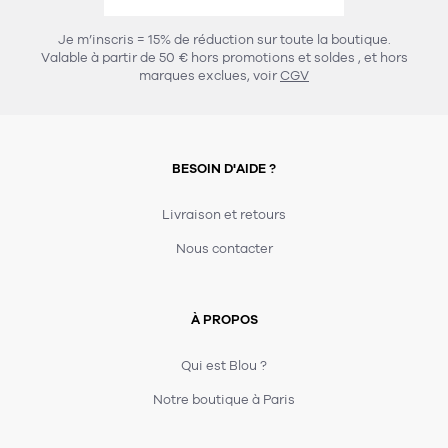
456
chaises et tabourets
T-shirts et polos
Portemanteau
Réveil radio
Verre
3
Je m’inscris = 15% de réduction sur toute la boutique.
spots
Chaises
Valable à partir de 50 € hors promotions et soldes
, et hors
Divers
Maille
Miroir
marques exclues, voir
CGV
49
pour le service
Tabouret
Montre
301
lampes à poser
132
7
accessoires
florale
Accessoires
Carafes
Lampadaire
23
papeterie
BESOIN D'AIDE ?
Parapluie
Plat
Bac
308
Lampes de table
meubles de rangement
Plateau
Agenda
Plante
Divers
Livraison et retours
Buffets, enfilades et armoires
Carnet-cahier
Accessoires
Saladier
Pot
Nous contacter
17
accessoires
Vestiaire
Montres
Carte
Vase
Ampoule
6
textile
Accessoires
À PROPOS
Masking tape
Divers
Sacs
Étagères et bibliothèques
Manique
Petite maroquinerie
Stylo
Qui est Blou ?
82
rangement
Nappe
Notre boutique à Paris
Divers
275
tables
4
bagagerie
Serviettes
Bac