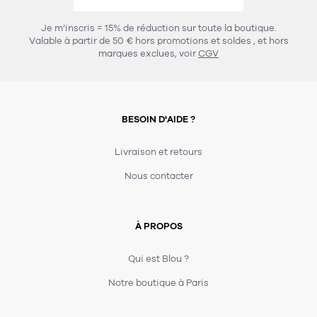
456
chaises et tabourets
T-shirts et polos
Portemanteau
Réveil radio
Verre
3
Je m’inscris = 15% de réduction sur toute la boutique.
spots
Chaises
Valable à partir de 50 € hors promotions et soldes
, et hors
Divers
Maille
Miroir
marques exclues, voir
CGV
49
pour le service
Tabouret
Montre
301
lampes à poser
132
7
accessoires
florale
Accessoires
Carafes
Lampadaire
23
papeterie
BESOIN D'AIDE ?
Parapluie
Plat
Bac
308
Lampes de table
meubles de rangement
Plateau
Agenda
Plante
Divers
Livraison et retours
Buffets, enfilades et armoires
Carnet-cahier
Accessoires
Saladier
Pot
Nous contacter
17
accessoires
Vestiaire
Montres
Carte
Vase
Ampoule
6
textile
Accessoires
À PROPOS
Masking tape
Divers
Sacs
Étagères et bibliothèques
Manique
Petite maroquinerie
Stylo
Qui est Blou ?
82
rangement
Nappe
Notre boutique à Paris
Divers
275
tables
4
bagagerie
Serviettes
Bac