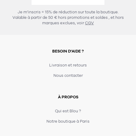
456
chaises et tabourets
T-shirts et polos
Portemanteau
Réveil radio
Verre
3
Je m’inscris = 15% de réduction sur toute la boutique.
spots
Chaises
Valable à partir de 50 € hors promotions et soldes
, et hors
Divers
Maille
Miroir
marques exclues, voir
CGV
49
pour le service
Tabouret
Montre
301
lampes à poser
132
7
accessoires
florale
Accessoires
Carafes
Lampadaire
23
papeterie
BESOIN D'AIDE ?
Parapluie
Plat
Bac
308
Lampes de table
meubles de rangement
Plateau
Agenda
Plante
Divers
Livraison et retours
Buffets, enfilades et armoires
Carnet-cahier
Accessoires
Saladier
Pot
Nous contacter
17
accessoires
Vestiaire
Montres
Carte
Vase
Ampoule
6
textile
Accessoires
À PROPOS
Masking tape
Divers
Sacs
Étagères et bibliothèques
Manique
Petite maroquinerie
Stylo
Qui est Blou ?
82
rangement
Nappe
Notre boutique à Paris
Divers
275
tables
4
bagagerie
Serviettes
Bac