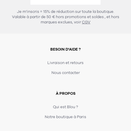
456
chaises et tabourets
T-shirts et polos
Portemanteau
Réveil radio
Verre
3
Je m’inscris = 15% de réduction sur toute la boutique.
spots
Chaises
Valable à partir de 50 € hors promotions et soldes
, et hors
Divers
Maille
Miroir
marques exclues, voir
CGV
49
pour le service
Tabouret
Montre
301
lampes à poser
132
7
accessoires
florale
Accessoires
Carafes
Lampadaire
23
papeterie
BESOIN D'AIDE ?
Parapluie
Plat
Bac
308
Lampes de table
meubles de rangement
Plateau
Agenda
Plante
Divers
Livraison et retours
Buffets, enfilades et armoires
Carnet-cahier
Accessoires
Saladier
Pot
Nous contacter
17
accessoires
Vestiaire
Montres
Carte
Vase
Ampoule
6
textile
Accessoires
À PROPOS
Masking tape
Divers
Sacs
Étagères et bibliothèques
Manique
Petite maroquinerie
Stylo
Qui est Blou ?
82
rangement
Nappe
Notre boutique à Paris
Divers
276
tables
4
bagagerie
Serviettes
Bac