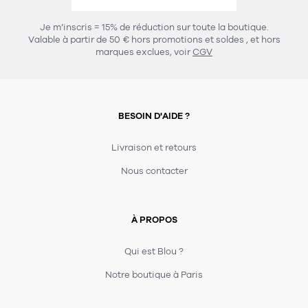
456
chaises et tabourets
T-shirts et polos
Portemanteau
Réveil radio
Verre
3
Je m’inscris = 15% de réduction sur toute la boutique.
spots
Chaises
Valable à partir de 50 € hors promotions et soldes
, et hors
Divers
Maille
Miroir
marques exclues, voir
CGV
49
pour le service
Tabouret
Montre
301
lampes à poser
132
7
accessoires
florale
Accessoires
Carafes
Lampadaire
23
papeterie
BESOIN D'AIDE ?
Parapluie
Plat
Bac
308
Lampes de table
meubles de rangement
Plateau
Agenda
Plante
Divers
Livraison et retours
Buffets, enfilades et armoires
Carnet-cahier
Accessoires
Saladier
Pot
Nous contacter
17
accessoires
Vestiaire
Montres
Carte
Vase
Ampoule
6
textile
Accessoires
À PROPOS
Masking tape
Divers
Sacs
Étagères et bibliothèques
Manique
Petite maroquinerie
Stylo
Qui est Blou ?
82
rangement
Nappe
Notre boutique à Paris
Divers
276
tables
4
bagagerie
Serviettes
Bac