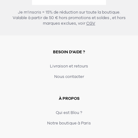
456
chaises et tabourets
T-shirts et polos
Portemanteau
Réveil radio
Verre
3
Je m’inscris = 15% de réduction sur toute la boutique.
spots
Chaises
Valable à partir de 50 € hors promotions et soldes
, et hors
Divers
Maille
Miroir
marques exclues, voir
CGV
49
pour le service
Tabouret
Montre
301
lampes à poser
132
7
accessoires
florale
Accessoires
Carafes
Lampadaire
23
papeterie
BESOIN D'AIDE ?
Parapluie
Plat
Bac
308
Lampes de table
meubles de rangement
Plateau
Agenda
Plante
Divers
Livraison et retours
Buffets, enfilades et armoires
Carnet-cahier
Accessoires
Saladier
Pot
Nous contacter
17
accessoires
Vestiaire
Montres
Carte
Vase
Ampoule
6
textile
Accessoires
À PROPOS
Masking tape
Divers
Sacs
Étagères et bibliothèques
Manique
Petite maroquinerie
Stylo
Qui est Blou ?
82
rangement
Nappe
Notre boutique à Paris
Divers
275
tables
4
bagagerie
Serviettes
Bac