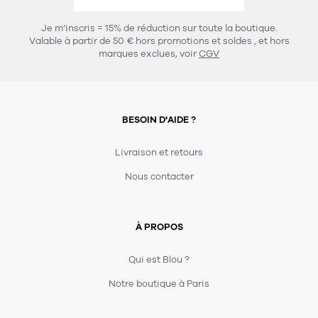
456
chaises et tabourets
T-shirts et polos
Portemanteau
Réveil radio
Verre
3
Je m’inscris = 15% de réduction sur toute la boutique.
spots
Chaises
Valable à partir de 50 € hors promotions et soldes
, et hors
Divers
Maille
Miroir
marques exclues, voir
CGV
49
pour le service
Tabouret
Montre
301
lampes à poser
132
7
accessoires
florale
Accessoires
Carafes
Lampadaire
23
papeterie
BESOIN D'AIDE ?
Parapluie
Plat
Bac
308
Lampes de table
meubles de rangement
Plateau
Agenda
Plante
Divers
Livraison et retours
Buffets, enfilades et armoires
Carnet-cahier
Accessoires
Saladier
Pot
Nous contacter
17
accessoires
Vestiaire
Montres
Carte
Vase
Ampoule
6
textile
Accessoires
À PROPOS
Masking tape
Divers
Sacs
Étagères et bibliothèques
Manique
Petite maroquinerie
Stylo
Qui est Blou ?
82
rangement
Nappe
Notre boutique à Paris
Divers
275
tables
4
bagagerie
Serviettes
Bac