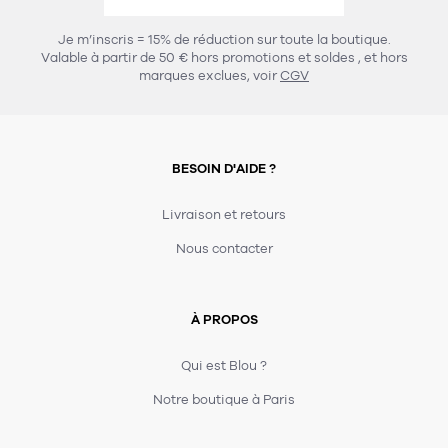
456
chaises et tabourets
T-shirts et polos
Portemanteau
Réveil radio
Verre
3
Je m’inscris = 15% de réduction sur toute la boutique.
spots
Chaises
Valable à partir de 50 € hors promotions et soldes
, et hors
Divers
Maille
Miroir
marques exclues, voir
CGV
49
pour le service
Tabouret
Montre
301
lampes à poser
132
7
accessoires
florale
Accessoires
Carafes
Lampadaire
23
papeterie
BESOIN D'AIDE ?
Parapluie
Plat
Bac
308
Lampes de table
meubles de rangement
Plateau
Agenda
Plante
Divers
Livraison et retours
Buffets, enfilades et armoires
Carnet-cahier
Accessoires
Saladier
Pot
Nous contacter
17
accessoires
Vestiaire
Montres
Carte
Vase
Ampoule
6
textile
Accessoires
À PROPOS
Masking tape
Divers
Sacs
Étagères et bibliothèques
Manique
Petite maroquinerie
Stylo
Qui est Blou ?
82
rangement
Nappe
Notre boutique à Paris
Divers
275
tables
4
bagagerie
Serviettes
Bac