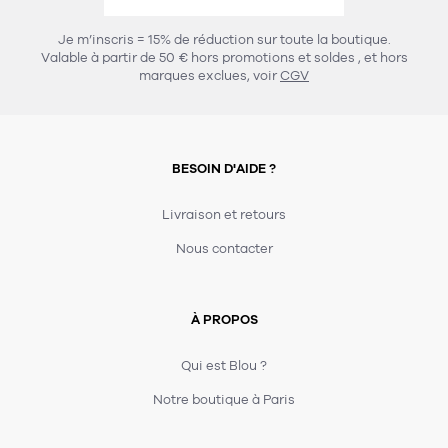
457
chaises et tabourets
T-shirts et polos
Portemanteau
Réveil radio
Verre
3
Je m’inscris = 15% de réduction sur toute la boutique.
spots
Chaises
Valable à partir de 50 € hors promotions et soldes
, et hors
Divers
Maille
Miroir
marques exclues, voir
CGV
49
pour le service
Tabouret
Montre
301
lampes à poser
132
7
accessoires
florale
Accessoires
Carafes
Lampadaire
23
papeterie
BESOIN D'AIDE ?
Parapluie
Plat
Bac
308
Lampes de table
meubles de rangement
Plateau
Agenda
Plante
Divers
Livraison et retours
Buffets, enfilades et armoires
Carnet-cahier
Accessoires
Saladier
Pot
Nous contacter
17
accessoires
Vestiaire
Montres
Carte
Vase
Ampoule
6
textile
Accessoires
À PROPOS
Masking tape
Divers
Sacs
Étagères et bibliothèques
Manique
Petite maroquinerie
Stylo
Qui est Blou ?
82
rangement
Nappe
Notre boutique à Paris
Divers
276
tables
4
bagagerie
Serviettes
Bac