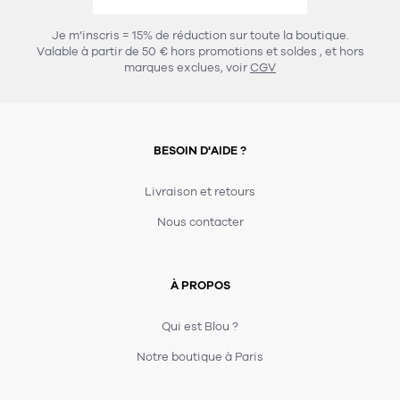
456
chaises et tabourets
T-shirts et polos
Portemanteau
Réveil radio
Verre
3
Je m’inscris = 15% de réduction sur toute la boutique.
spots
Chaises
Valable à partir de 50 € hors promotions et soldes
, et hors
Divers
Maille
Miroir
marques exclues, voir
CGV
49
pour le service
Tabouret
Montre
301
lampes à poser
132
7
accessoires
florale
Accessoires
Carafes
Lampadaire
23
papeterie
BESOIN D'AIDE ?
Parapluie
Plat
Bac
308
Lampes de table
meubles de rangement
Plateau
Agenda
Plante
Divers
Livraison et retours
Buffets, enfilades et armoires
Carnet-cahier
Accessoires
Saladier
Pot
Nous contacter
17
accessoires
Vestiaire
Montres
Carte
Vase
Ampoule
6
textile
Accessoires
À PROPOS
Masking tape
Divers
Sacs
Étagères et bibliothèques
Manique
Petite maroquinerie
Stylo
Qui est Blou ?
82
rangement
Nappe
Notre boutique à Paris
Divers
275
tables
4
bagagerie
Serviettes
Bac