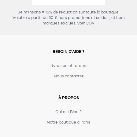
457
chaises et tabourets
T-shirts et polos
Portemanteau
Réveil radio
Verre
3
Je m’inscris = 15% de réduction sur toute la boutique.
spots
Chaises
Valable à partir de 50 € hors promotions et soldes
, et hors
Divers
Maille
Miroir
marques exclues, voir
CGV
49
pour le service
Tabouret
Montre
301
lampes à poser
132
7
accessoires
florale
Accessoires
Carafes
Lampadaire
23
papeterie
BESOIN D'AIDE ?
Parapluie
Plat
Bac
308
Lampes de table
meubles de rangement
Plateau
Agenda
Plante
Divers
Livraison et retours
Buffets, enfilades et armoires
Carnet-cahier
Accessoires
Saladier
Pot
Nous contacter
17
accessoires
Vestiaire
Montres
Carte
Vase
Ampoule
6
textile
Accessoires
À PROPOS
Masking tape
Divers
Sacs
Étagères et bibliothèques
Manique
Petite maroquinerie
Stylo
Qui est Blou ?
82
rangement
Nappe
Notre boutique à Paris
Divers
276
tables
4
bagagerie
Serviettes
Bac